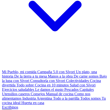
Mi Pueblo, mi comida
Campaña 5.0 con Sívori
Un plato, una
historia
De la tierra a tu mesa
Manos a la obra
De carne somos
Bajo
la lupa con Sívori
Consultoría con Sívori
Colectividades
Cocina
divertida
Todo sobre
Cocina en 10 minutos
Salud con Sívori
Ejercicios saludables
Le damos el gusto
Pescados Capitales
Utensilios caseros
Consejos
Manual de cocina
Como nos
alimentamos
Industria Argentina
Todo a la parrilla
Todos somos
Tu
cocina ideal
Huerta en casa
Escribinos