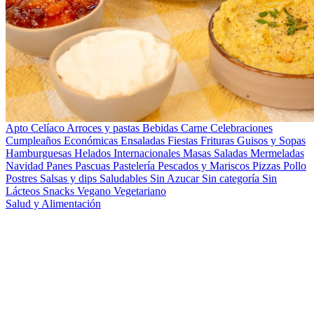
Apto Celíaco
Arroces y pastas
Bebidas
Carne
Celebraciones
Cumpleaños
Económicas
Ensaladas
Fiestas
Frituras
Guisos y Sopas
Hamburguesas
Helados
Internacionales
Masas Saladas
Mermeladas
Navidad
Panes
Pascuas
Pastelería
Pescados y Mariscos
Pizzas
Pollo
Postres
Salsas y dips
Saludables
Sin Azucar
Sin categoría
Sin
Lácteos
Snacks
Vegano
Vegetariano
Salud y Alimentación