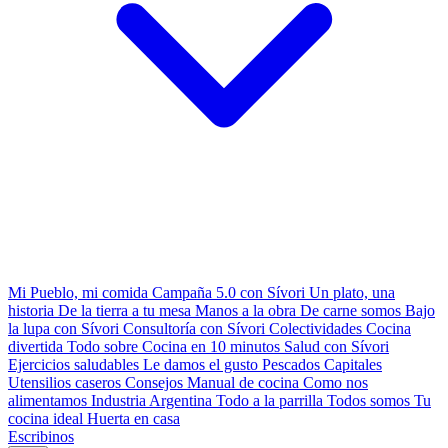
Mi Pueblo, mi comida
Campaña 5.0 con Sívori
Un plato, una
historia
De la tierra a tu mesa
Manos a la obra
De carne somos
Bajo
la lupa con Sívori
Consultoría con Sívori
Colectividades
Cocina
divertida
Todo sobre
Cocina en 10 minutos
Salud con Sívori
Ejercicios saludables
Le damos el gusto
Pescados Capitales
Utensilios caseros
Consejos
Manual de cocina
Como nos
alimentamos
Industria Argentina
Todo a la parrilla
Todos somos
Tu
cocina ideal
Huerta en casa
Escribinos