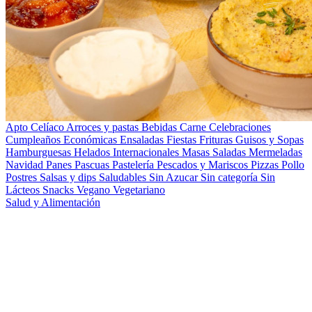
Apto Celíaco
Arroces y pastas
Bebidas
Carne
Celebraciones
Cumpleaños
Económicas
Ensaladas
Fiestas
Frituras
Guisos y Sopas
Hamburguesas
Helados
Internacionales
Masas Saladas
Mermeladas
Navidad
Panes
Pascuas
Pastelería
Pescados y Mariscos
Pizzas
Pollo
Postres
Salsas y dips
Saludables
Sin Azucar
Sin categoría
Sin
Lácteos
Snacks
Vegano
Vegetariano
Salud y Alimentación