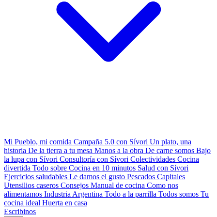
Mi Pueblo, mi comida
Campaña 5.0 con Sívori
Un plato, una
historia
De la tierra a tu mesa
Manos a la obra
De carne somos
Bajo
la lupa con Sívori
Consultoría con Sívori
Colectividades
Cocina
divertida
Todo sobre
Cocina en 10 minutos
Salud con Sívori
Ejercicios saludables
Le damos el gusto
Pescados Capitales
Utensilios caseros
Consejos
Manual de cocina
Como nos
alimentamos
Industria Argentina
Todo a la parrilla
Todos somos
Tu
cocina ideal
Huerta en casa
Escribinos