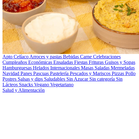
Apto Celíaco
Arroces y pastas
Bebidas
Carne
Celebraciones
Cumpleaños
Económicas
Ensaladas
Fiestas
Frituras
Guisos y Sopas
Hamburguesas
Helados
Internacionales
Masas Saladas
Mermeladas
Navidad
Panes
Pascuas
Pastelería
Pescados y Mariscos
Pizzas
Pollo
Postres
Salsas y dips
Saludables
Sin Azucar
Sin categoría
Sin
Lácteos
Snacks
Vegano
Vegetariano
Salud y Alimentación