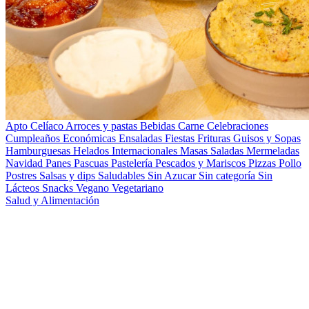
Apto Celíaco
Arroces y pastas
Bebidas
Carne
Celebraciones
Cumpleaños
Económicas
Ensaladas
Fiestas
Frituras
Guisos y Sopas
Hamburguesas
Helados
Internacionales
Masas Saladas
Mermeladas
Navidad
Panes
Pascuas
Pastelería
Pescados y Mariscos
Pizzas
Pollo
Postres
Salsas y dips
Saludables
Sin Azucar
Sin categoría
Sin
Lácteos
Snacks
Vegano
Vegetariano
Salud y Alimentación