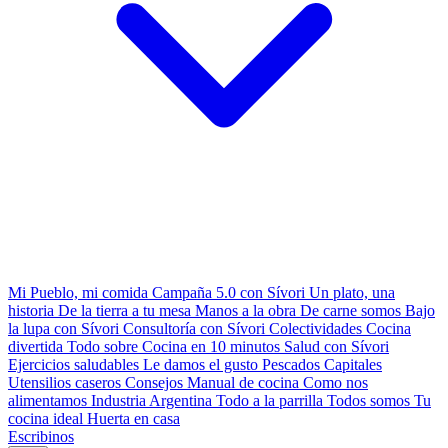
Mi Pueblo, mi comida
Campaña 5.0 con Sívori
Un plato, una
historia
De la tierra a tu mesa
Manos a la obra
De carne somos
Bajo
la lupa con Sívori
Consultoría con Sívori
Colectividades
Cocina
divertida
Todo sobre
Cocina en 10 minutos
Salud con Sívori
Ejercicios saludables
Le damos el gusto
Pescados Capitales
Utensilios caseros
Consejos
Manual de cocina
Como nos
alimentamos
Industria Argentina
Todo a la parrilla
Todos somos
Tu
cocina ideal
Huerta en casa
Escribinos