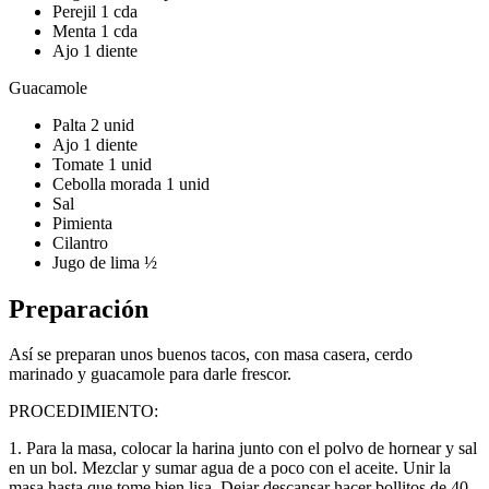
Perejil 1 cda
Menta 1 cda
Ajo 1 diente
Guacamole
Palta 2 unid
Ajo 1 diente
Tomate 1 unid
Cebolla morada 1 unid
Sal
Pimienta
Cilantro
Jugo de lima ½
Preparación
Así se preparan unos buenos tacos, con masa casera, cerdo
marinado y guacamole para darle frescor.
PROCEDIMIENTO:
1. Para la masa, colocar la harina junto con el polvo de hornear y sal
en un bol. Mezclar y sumar agua de a poco con el aceite. Unir la
masa hasta que tome bien lisa. Dejar descansar hacer bollitos de 40