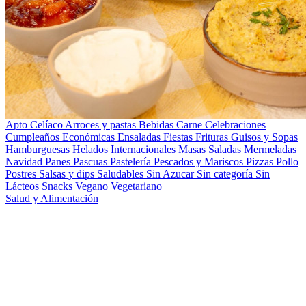
Apto Celíaco
Arroces y pastas
Bebidas
Carne
Celebraciones
Cumpleaños
Económicas
Ensaladas
Fiestas
Frituras
Guisos y Sopas
Hamburguesas
Helados
Internacionales
Masas Saladas
Mermeladas
Navidad
Panes
Pascuas
Pastelería
Pescados y Mariscos
Pizzas
Pollo
Postres
Salsas y dips
Saludables
Sin Azucar
Sin categoría
Sin
Lácteos
Snacks
Vegano
Vegetariano
Salud y Alimentación