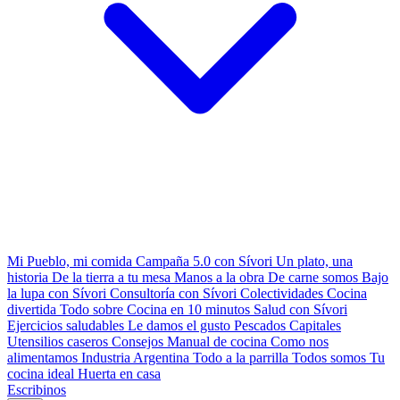
Mi Pueblo, mi comida
Campaña 5.0 con Sívori
Un plato, una
historia
De la tierra a tu mesa
Manos a la obra
De carne somos
Bajo
la lupa con Sívori
Consultoría con Sívori
Colectividades
Cocina
divertida
Todo sobre
Cocina en 10 minutos
Salud con Sívori
Ejercicios saludables
Le damos el gusto
Pescados Capitales
Utensilios caseros
Consejos
Manual de cocina
Como nos
alimentamos
Industria Argentina
Todo a la parrilla
Todos somos
Tu
cocina ideal
Huerta en casa
Escribinos