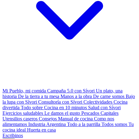
Mi Pueblo, mi comida
Campaña 5.0 con Sívori
Un plato, una
historia
De la tierra a tu mesa
Manos a la obra
De carne somos
Bajo
la lupa con Sívori
Consultoría con Sívori
Colectividades
Cocina
divertida
Todo sobre
Cocina en 10 minutos
Salud con Sívori
Ejercicios saludables
Le damos el gusto
Pescados Capitales
Utensilios caseros
Consejos
Manual de cocina
Como nos
alimentamos
Industria Argentina
Todo a la parrilla
Todos somos
Tu
cocina ideal
Huerta en casa
Escribinos