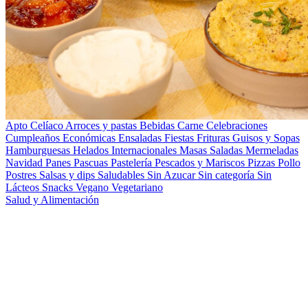
Apto Celíaco
Arroces y pastas
Bebidas
Carne
Celebraciones
Cumpleaños
Económicas
Ensaladas
Fiestas
Frituras
Guisos y Sopas
Hamburguesas
Helados
Internacionales
Masas Saladas
Mermeladas
Navidad
Panes
Pascuas
Pastelería
Pescados y Mariscos
Pizzas
Pollo
Postres
Salsas y dips
Saludables
Sin Azucar
Sin categoría
Sin
Lácteos
Snacks
Vegano
Vegetariano
Salud y Alimentación