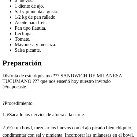
6 huevos.
1 diente de ajo.
Sal y pimienta a gusto.
1/2 kg de pan rallado.
Aceite para freír.
Pan tipo flautita.
Lechuga.
Tomate.
Mayonesa y mostaza.
Salsa picante.
Preparación
Disfrutá de este riquísimo ??? SANDWICH DE MILANESA
TUCUMANO ??? que nos enseñó hoy nuestro invitado
@napocaste .
.
?Procedimiento:
1.⚡Sacarle los nervios de afuera a la carne.
2.⚡En un bowl, mezclar los huevos con el ajo picado bien chiquito,
condimentar con sal y pimienta. Incorporar las milanesas en el bowl.