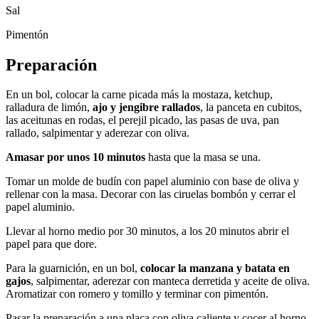
Sal
Pimentón
Preparación
En un bol, colocar la carne picada más la mostaza, ketchup,
ralladura de limón,
ajo y jengibre rallados
, la panceta en cubitos,
las aceitunas en rodas, el perejil picado, las pasas de uva, pan
rallado, salpimentar y aderezar con oliva.
Amasar por unos 10 minutos
hasta que la masa se una.
Tomar un molde de budín con papel aluminio con base de oliva y
rellenar con la masa. Decorar con las ciruelas bombón y cerrar el
papel aluminio.
Llevar al horno medio por 30 minutos, a los 20 minutos abrir el
papel para que dore.
Para la guarnición, en un bol,
colocar la manzana y batata en
gajos
, salpimentar, aderezar con manteca derretida y aceite de oliva.
Aromatizar con romero y tomillo y terminar con pimentón.
Pasar la preparación a una placa con oliva caliente y cocer al horno