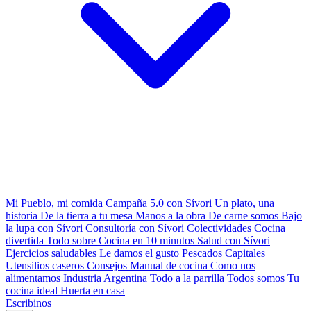
Mi Pueblo, mi comida
Campaña 5.0 con Sívori
Un plato, una
historia
De la tierra a tu mesa
Manos a la obra
De carne somos
Bajo
la lupa con Sívori
Consultoría con Sívori
Colectividades
Cocina
divertida
Todo sobre
Cocina en 10 minutos
Salud con Sívori
Ejercicios saludables
Le damos el gusto
Pescados Capitales
Utensilios caseros
Consejos
Manual de cocina
Como nos
alimentamos
Industria Argentina
Todo a la parrilla
Todos somos
Tu
cocina ideal
Huerta en casa
Escribinos