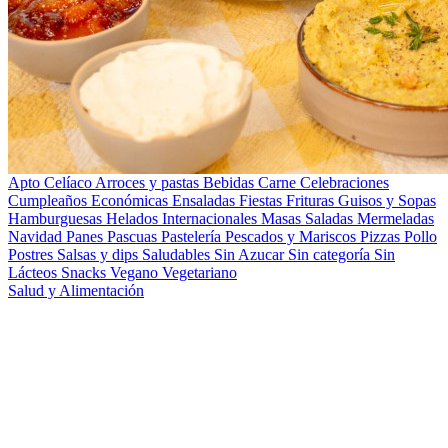
Apto Celíaco
Arroces y pastas
Bebidas
Carne
Celebraciones
Cumpleaños
Económicas
Ensaladas
Fiestas
Frituras
Guisos y Sopas
Hamburguesas
Helados
Internacionales
Masas Saladas
Mermeladas
Navidad
Panes
Pascuas
Pastelería
Pescados y Mariscos
Pizzas
Pollo
Postres
Salsas y dips
Saludables
Sin Azucar
Sin categoría
Sin
Lácteos
Snacks
Vegano
Vegetariano
Salud y Alimentación