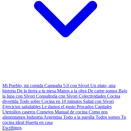
Mi Pueblo, mi comida
Campaña 5.0 con Sívori
Un plato, una
historia
De la tierra a tu mesa
Manos a la obra
De carne somos
Bajo
la lupa con Sívori
Consultoría con Sívori
Colectividades
Cocina
divertida
Todo sobre
Cocina en 10 minutos
Salud con Sívori
Ejercicios saludables
Le damos el gusto
Pescados Capitales
Utensilios caseros
Consejos
Manual de cocina
Como nos
alimentamos
Industria Argentina
Todo a la parrilla
Todos somos
Tu
cocina ideal
Huerta en casa
Escribinos