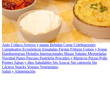
Apto Celíaco
Arroces y pastas
Bebidas
Carne
Celebraciones
Cumpleaños
Económicas
Ensaladas
Fiestas
Frituras
Guisos y Sopas
Hamburguesas
Helados
Internacionales
Masas Saladas
Mermeladas
Navidad
Panes
Pascuas
Pastelería
Pescados y Mariscos
Pizzas
Pollo
Postres
Salsas y dips
Saludables
Sin Azucar
Sin categoría
Sin
Lácteos
Snacks
Vegano
Vegetariano
Salud y Alimentación