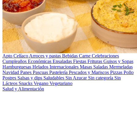
Apto Celíaco
Arroces y pastas
Bebidas
Carne
Celebraciones
Cumpleaños
Económicas
Ensaladas
Fiestas
Frituras
Guisos y Sopas
Hamburguesas
Helados
Internacionales
Masas Saladas
Mermeladas
Navidad
Panes
Pascuas
Pastelería
Pescados y Mariscos
Pizzas
Pollo
Postres
Salsas y dips
Saludables
Sin Azucar
Sin categoría
Sin
Lácteos
Snacks
Vegano
Vegetariano
Salud y Alimentación