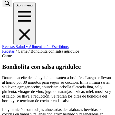
Abrir menu
Recetas
Salud y Alimentación
Escribinos
Recetas
/
Carne
/
Bondiolita con salsa agridulce
Carne
Bondiolita con salsa agridulce
Dorar en aceite de lado y lado en sartén a los bifes. Luego se llevan
al horno por 30 minutos para seguir su cocción. En la misma sartén
sin lavar, agregar aceite, abundante cebolla fileteada fina, sal y
pimienta, vinagre de vino, jugo de naranjas, azúcar, miel, mostaza y
el caldo. Se lleva a reducción. Se retiran los bifes de bondiola del
horno y se terminan de cocinar en la salsa.
La guarnición son rodajas ahuecadas de calabazas hervidas o
cocidas en vapor y rellenas con arroz hervido y regeneradas en