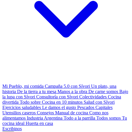
Mi Pueblo, mi comida
Campaña 5.0 con Sívori
Un plato, una
historia
De la tierra a tu mesa
Manos a la obra
De carne somos
Bajo
la lupa con Sívori
Consultoría con Sívori
Colectividades
Cocina
divertida
Todo sobre
Cocina en 10 minutos
Salud con Sívori
Ejercicios saludables
Le damos el gusto
Pescados Capitales
Utensilios caseros
Consejos
Manual de cocina
Como nos
alimentamos
Industria Argentina
Todo a la parrilla
Todos somos
Tu
cocina ideal
Huerta en casa
Escribinos