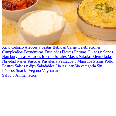
Apto Celíaco
Arroces y pastas
Bebidas
Carne
Celebraciones
Cumpleaños
Económicas
Ensaladas
Fiestas
Frituras
Guisos y Sopas
Hamburguesas
Helados
Internacionales
Masas Saladas
Mermeladas
Navidad
Panes
Pascuas
Pastelería
Pescados y Mariscos
Pizzas
Pollo
Postres
Salsas y dips
Saludables
Sin Azucar
Sin categoría
Sin
Lácteos
Snacks
Vegano
Vegetariano
Salud y Alimentación