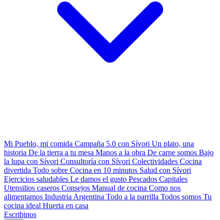
Mi Pueblo, mi comida
Campaña 5.0 con Sívori
Un plato, una
historia
De la tierra a tu mesa
Manos a la obra
De carne somos
Bajo
la lupa con Sívori
Consultoría con Sívori
Colectividades
Cocina
divertida
Todo sobre
Cocina en 10 minutos
Salud con Sívori
Ejercicios saludables
Le damos el gusto
Pescados Capitales
Utensilios caseros
Consejos
Manual de cocina
Como nos
alimentamos
Industria Argentina
Todo a la parrilla
Todos somos
Tu
cocina ideal
Huerta en casa
Escribinos