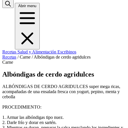
Abrir menu
Recetas
Salud y Alimentación
Escribinos
Recetas
/
Carne
/
Albóndigas de cerdo agridulces
Carne
Albóndigas de cerdo agridulces
ALBÓNDIGAS DE CERDO AGRIDULCES super mega ricas,
acompañadas de una ensalada fresca con yogurt, pepino, menta y
cebolla
PROCEDIMIENTO:
1. Armar las albóndigas tipo nuez.
2. Darle frío y dorar en sartén.
3. Mientras se doran, preparar la salsa mezclando los ingredientes y