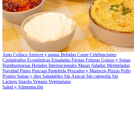
Apto Celíaco
Arroces y pastas
Bebidas
Carne
Celebraciones
Cumpleaños
Económicas
Ensaladas
Fiestas
Frituras
Guisos y Sopas
Hamburguesas
Helados
Internacionales
Masas Saladas
Mermeladas
Navidad
Panes
Pascuas
Pastelería
Pescados y Mariscos
Pizzas
Pollo
Postres
Salsas y dips
Saludables
Sin Azucar
Sin categoría
Sin
Lácteos
Snacks
Vegano
Vegetariano
Salud y Alimentación