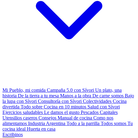
Mi Pueblo, mi comida
Campaña 5.0 con Sívori
Un plato, una
historia
De la tierra a tu mesa
Manos a la obra
De carne somos
Bajo
la lupa con Sívori
Consultoría con Sívori
Colectividades
Cocina
divertida
Todo sobre
Cocina en 10 minutos
Salud con Sívori
Ejercicios saludables
Le damos el gusto
Pescados Capitales
Utensilios caseros
Consejos
Manual de cocina
Como nos
alimentamos
Industria Argentina
Todo a la parrilla
Todos somos
Tu
cocina ideal
Huerta en casa
Escribinos