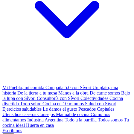
Mi Pueblo, mi comida
Campaña 5.0 con Sívori
Un plato, una
historia
De la tierra a tu mesa
Manos a la obra
De carne somos
Bajo
la lupa con Sívori
Consultoría con Sívori
Colectividades
Cocina
divertida
Todo sobre
Cocina en 10 minutos
Salud con Sívori
Ejercicios saludables
Le damos el gusto
Pescados Capitales
Utensilios caseros
Consejos
Manual de cocina
Como nos
alimentamos
Industria Argentina
Todo a la parrilla
Todos somos
Tu
cocina ideal
Huerta en casa
Escribinos