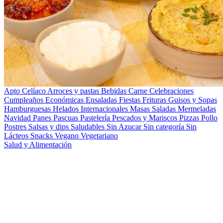
Apto Celíaco
Arroces y pastas
Bebidas
Carne
Celebraciones
Cumpleaños
Económicas
Ensaladas
Fiestas
Frituras
Guisos y Sopas
Hamburguesas
Helados
Internacionales
Masas Saladas
Mermeladas
Navidad
Panes
Pascuas
Pastelería
Pescados y Mariscos
Pizzas
Pollo
Postres
Salsas y dips
Saludables
Sin Azucar
Sin categoría
Sin
Lácteos
Snacks
Vegano
Vegetariano
Salud y Alimentación