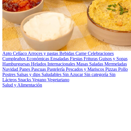
Apto Celíaco
Arroces y pastas
Bebidas
Carne
Celebraciones
Cumpleaños
Económicas
Ensaladas
Fiestas
Frituras
Guisos y Sopas
Hamburguesas
Helados
Internacionales
Masas Saladas
Mermeladas
Navidad
Panes
Pascuas
Pastelería
Pescados y Mariscos
Pizzas
Pollo
Postres
Salsas y dips
Saludables
Sin Azucar
Sin categoría
Sin
Lácteos
Snacks
Vegano
Vegetariano
Salud y Alimentación