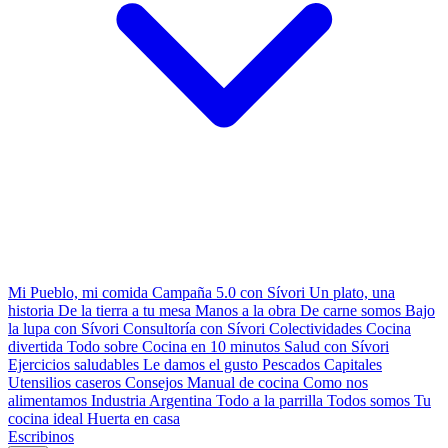
Mi Pueblo, mi comida
Campaña 5.0 con Sívori
Un plato, una
historia
De la tierra a tu mesa
Manos a la obra
De carne somos
Bajo
la lupa con Sívori
Consultoría con Sívori
Colectividades
Cocina
divertida
Todo sobre
Cocina en 10 minutos
Salud con Sívori
Ejercicios saludables
Le damos el gusto
Pescados Capitales
Utensilios caseros
Consejos
Manual de cocina
Como nos
alimentamos
Industria Argentina
Todo a la parrilla
Todos somos
Tu
cocina ideal
Huerta en casa
Escribinos