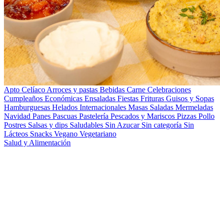
Apto Celíaco
Arroces y pastas
Bebidas
Carne
Celebraciones
Cumpleaños
Económicas
Ensaladas
Fiestas
Frituras
Guisos y Sopas
Hamburguesas
Helados
Internacionales
Masas Saladas
Mermeladas
Navidad
Panes
Pascuas
Pastelería
Pescados y Mariscos
Pizzas
Pollo
Postres
Salsas y dips
Saludables
Sin Azucar
Sin categoría
Sin
Lácteos
Snacks
Vegano
Vegetariano
Salud y Alimentación