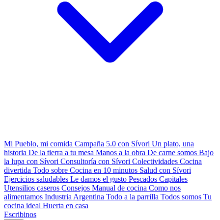
Mi Pueblo, mi comida
Campaña 5.0 con Sívori
Un plato, una
historia
De la tierra a tu mesa
Manos a la obra
De carne somos
Bajo
la lupa con Sívori
Consultoría con Sívori
Colectividades
Cocina
divertida
Todo sobre
Cocina en 10 minutos
Salud con Sívori
Ejercicios saludables
Le damos el gusto
Pescados Capitales
Utensilios caseros
Consejos
Manual de cocina
Como nos
alimentamos
Industria Argentina
Todo a la parrilla
Todos somos
Tu
cocina ideal
Huerta en casa
Escribinos