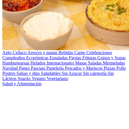
Apto Celíaco
Arroces y pastas
Bebidas
Carne
Celebraciones
Cumpleaños
Económicas
Ensaladas
Fiestas
Frituras
Guisos y Sopas
Hamburguesas
Helados
Internacionales
Masas Saladas
Mermeladas
Navidad
Panes
Pascuas
Pastelería
Pescados y Mariscos
Pizzas
Pollo
Postres
Salsas y dips
Saludables
Sin Azucar
Sin categoría
Sin
Lácteos
Snacks
Vegano
Vegetariano
Salud y Alimentación