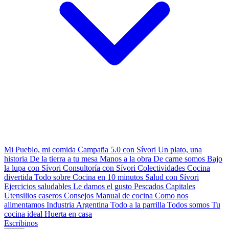
Mi Pueblo, mi comida
Campaña 5.0 con Sívori
Un plato, una
historia
De la tierra a tu mesa
Manos a la obra
De carne somos
Bajo
la lupa con Sívori
Consultoría con Sívori
Colectividades
Cocina
divertida
Todo sobre
Cocina en 10 minutos
Salud con Sívori
Ejercicios saludables
Le damos el gusto
Pescados Capitales
Utensilios caseros
Consejos
Manual de cocina
Como nos
alimentamos
Industria Argentina
Todo a la parrilla
Todos somos
Tu
cocina ideal
Huerta en casa
Escribinos