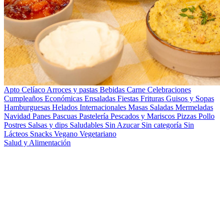
Apto Celíaco
Arroces y pastas
Bebidas
Carne
Celebraciones
Cumpleaños
Económicas
Ensaladas
Fiestas
Frituras
Guisos y Sopas
Hamburguesas
Helados
Internacionales
Masas Saladas
Mermeladas
Navidad
Panes
Pascuas
Pastelería
Pescados y Mariscos
Pizzas
Pollo
Postres
Salsas y dips
Saludables
Sin Azucar
Sin categoría
Sin
Lácteos
Snacks
Vegano
Vegetariano
Salud y Alimentación