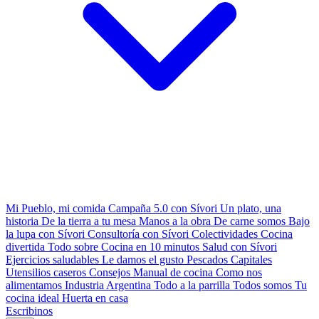
Mi Pueblo, mi comida
Campaña 5.0 con Sívori
Un plato, una
historia
De la tierra a tu mesa
Manos a la obra
De carne somos
Bajo
la lupa con Sívori
Consultoría con Sívori
Colectividades
Cocina
divertida
Todo sobre
Cocina en 10 minutos
Salud con Sívori
Ejercicios saludables
Le damos el gusto
Pescados Capitales
Utensilios caseros
Consejos
Manual de cocina
Como nos
alimentamos
Industria Argentina
Todo a la parrilla
Todos somos
Tu
cocina ideal
Huerta en casa
Escribinos