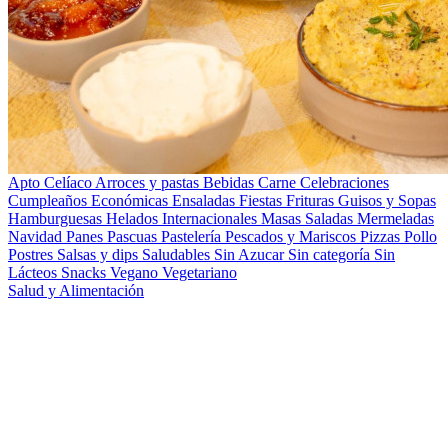
Apto Celíaco
Arroces y pastas
Bebidas
Carne
Celebraciones
Cumpleaños
Económicas
Ensaladas
Fiestas
Frituras
Guisos y Sopas
Hamburguesas
Helados
Internacionales
Masas Saladas
Mermeladas
Navidad
Panes
Pascuas
Pastelería
Pescados y Mariscos
Pizzas
Pollo
Postres
Salsas y dips
Saludables
Sin Azucar
Sin categoría
Sin
Lácteos
Snacks
Vegano
Vegetariano
Salud y Alimentación