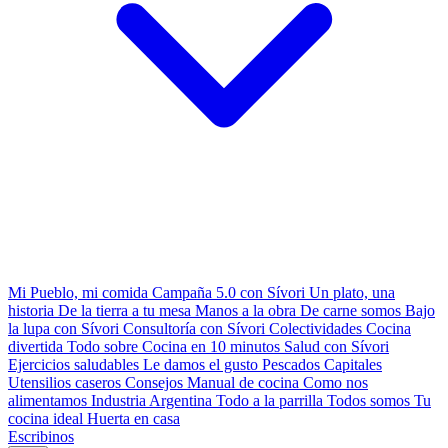
Mi Pueblo, mi comida
Campaña 5.0 con Sívori
Un plato, una
historia
De la tierra a tu mesa
Manos a la obra
De carne somos
Bajo
la lupa con Sívori
Consultoría con Sívori
Colectividades
Cocina
divertida
Todo sobre
Cocina en 10 minutos
Salud con Sívori
Ejercicios saludables
Le damos el gusto
Pescados Capitales
Utensilios caseros
Consejos
Manual de cocina
Como nos
alimentamos
Industria Argentina
Todo a la parrilla
Todos somos
Tu
cocina ideal
Huerta en casa
Escribinos