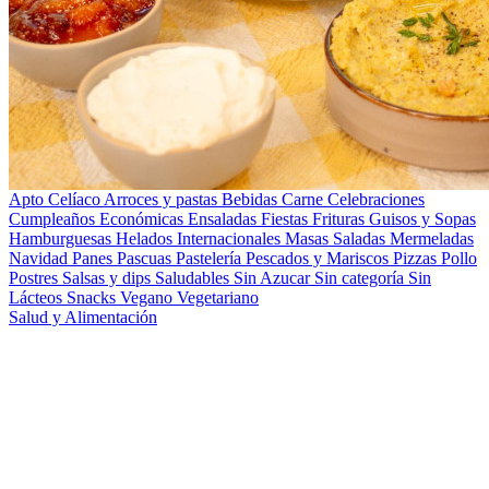
Apto Celíaco
Arroces y pastas
Bebidas
Carne
Celebraciones
Cumpleaños
Económicas
Ensaladas
Fiestas
Frituras
Guisos y Sopas
Hamburguesas
Helados
Internacionales
Masas Saladas
Mermeladas
Navidad
Panes
Pascuas
Pastelería
Pescados y Mariscos
Pizzas
Pollo
Postres
Salsas y dips
Saludables
Sin Azucar
Sin categoría
Sin
Lácteos
Snacks
Vegano
Vegetariano
Salud y Alimentación