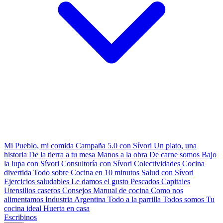
Mi Pueblo, mi comida
Campaña 5.0 con Sívori
Un plato, una
historia
De la tierra a tu mesa
Manos a la obra
De carne somos
Bajo
la lupa con Sívori
Consultoría con Sívori
Colectividades
Cocina
divertida
Todo sobre
Cocina en 10 minutos
Salud con Sívori
Ejercicios saludables
Le damos el gusto
Pescados Capitales
Utensilios caseros
Consejos
Manual de cocina
Como nos
alimentamos
Industria Argentina
Todo a la parrilla
Todos somos
Tu
cocina ideal
Huerta en casa
Escribinos