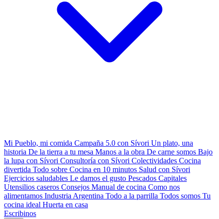
Mi Pueblo, mi comida
Campaña 5.0 con Sívori
Un plato, una
historia
De la tierra a tu mesa
Manos a la obra
De carne somos
Bajo
la lupa con Sívori
Consultoría con Sívori
Colectividades
Cocina
divertida
Todo sobre
Cocina en 10 minutos
Salud con Sívori
Ejercicios saludables
Le damos el gusto
Pescados Capitales
Utensilios caseros
Consejos
Manual de cocina
Como nos
alimentamos
Industria Argentina
Todo a la parrilla
Todos somos
Tu
cocina ideal
Huerta en casa
Escribinos