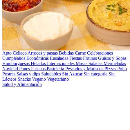
Apto Celíaco
Arroces y pastas
Bebidas
Carne
Celebraciones
Cumpleaños
Económicas
Ensaladas
Fiestas
Frituras
Guisos y Sopas
Hamburguesas
Helados
Internacionales
Masas Saladas
Mermeladas
Navidad
Panes
Pascuas
Pastelería
Pescados y Mariscos
Pizzas
Pollo
Postres
Salsas y dips
Saludables
Sin Azucar
Sin categoría
Sin
Lácteos
Snacks
Vegano
Vegetariano
Salud y Alimentación