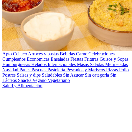
Apto Celíaco
Arroces y pastas
Bebidas
Carne
Celebraciones
Cumpleaños
Económicas
Ensaladas
Fiestas
Frituras
Guisos y Sopas
Hamburguesas
Helados
Internacionales
Masas Saladas
Mermeladas
Navidad
Panes
Pascuas
Pastelería
Pescados y Mariscos
Pizzas
Pollo
Postres
Salsas y dips
Saludables
Sin Azucar
Sin categoría
Sin
Lácteos
Snacks
Vegano
Vegetariano
Salud y Alimentación