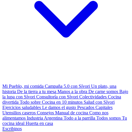
Mi Pueblo, mi comida
Campaña 5.0 con Sívori
Un plato, una
historia
De la tierra a tu mesa
Manos a la obra
De carne somos
Bajo
la lupa con Sívori
Consultoría con Sívori
Colectividades
Cocina
divertida
Todo sobre
Cocina en 10 minutos
Salud con Sívori
Ejercicios saludables
Le damos el gusto
Pescados Capitales
Utensilios caseros
Consejos
Manual de cocina
Como nos
alimentamos
Industria Argentina
Todo a la parrilla
Todos somos
Tu
cocina ideal
Huerta en casa
Escribinos