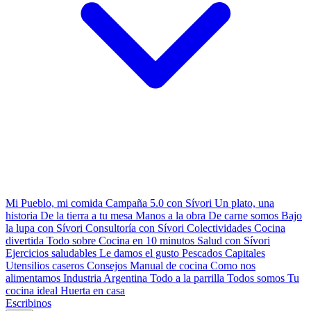
Mi Pueblo, mi comida
Campaña 5.0 con Sívori
Un plato, una
historia
De la tierra a tu mesa
Manos a la obra
De carne somos
Bajo
la lupa con Sívori
Consultoría con Sívori
Colectividades
Cocina
divertida
Todo sobre
Cocina en 10 minutos
Salud con Sívori
Ejercicios saludables
Le damos el gusto
Pescados Capitales
Utensilios caseros
Consejos
Manual de cocina
Como nos
alimentamos
Industria Argentina
Todo a la parrilla
Todos somos
Tu
cocina ideal
Huerta en casa
Escribinos