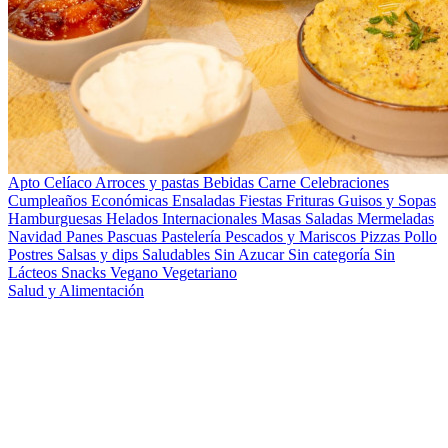
Apto Celíaco
Arroces y pastas
Bebidas
Carne
Celebraciones
Cumpleaños
Económicas
Ensaladas
Fiestas
Frituras
Guisos y Sopas
Hamburguesas
Helados
Internacionales
Masas Saladas
Mermeladas
Navidad
Panes
Pascuas
Pastelería
Pescados y Mariscos
Pizzas
Pollo
Postres
Salsas y dips
Saludables
Sin Azucar
Sin categoría
Sin
Lácteos
Snacks
Vegano
Vegetariano
Salud y Alimentación