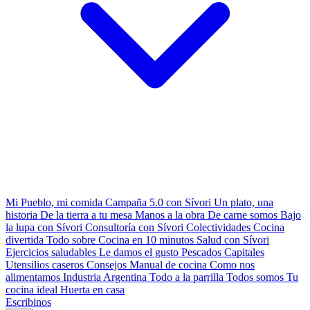
Mi Pueblo, mi comida
Campaña 5.0 con Sívori
Un plato, una
historia
De la tierra a tu mesa
Manos a la obra
De carne somos
Bajo
la lupa con Sívori
Consultoría con Sívori
Colectividades
Cocina
divertida
Todo sobre
Cocina en 10 minutos
Salud con Sívori
Ejercicios saludables
Le damos el gusto
Pescados Capitales
Utensilios caseros
Consejos
Manual de cocina
Como nos
alimentamos
Industria Argentina
Todo a la parrilla
Todos somos
Tu
cocina ideal
Huerta en casa
Escribinos