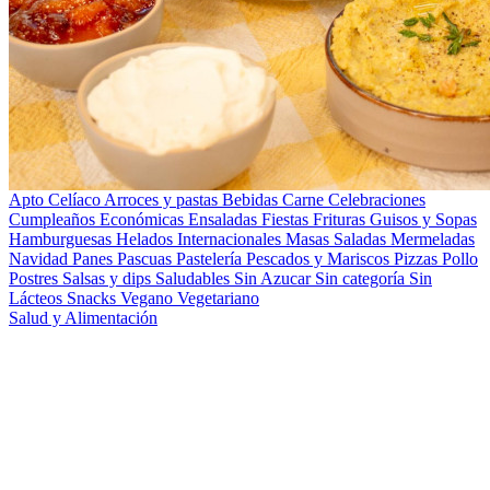
Apto Celíaco
Arroces y pastas
Bebidas
Carne
Celebraciones
Cumpleaños
Económicas
Ensaladas
Fiestas
Frituras
Guisos y Sopas
Hamburguesas
Helados
Internacionales
Masas Saladas
Mermeladas
Navidad
Panes
Pascuas
Pastelería
Pescados y Mariscos
Pizzas
Pollo
Postres
Salsas y dips
Saludables
Sin Azucar
Sin categoría
Sin
Lácteos
Snacks
Vegano
Vegetariano
Salud y Alimentación