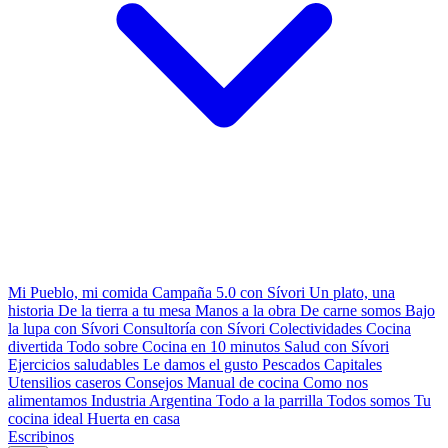
Mi Pueblo, mi comida
Campaña 5.0 con Sívori
Un plato, una
historia
De la tierra a tu mesa
Manos a la obra
De carne somos
Bajo
la lupa con Sívori
Consultoría con Sívori
Colectividades
Cocina
divertida
Todo sobre
Cocina en 10 minutos
Salud con Sívori
Ejercicios saludables
Le damos el gusto
Pescados Capitales
Utensilios caseros
Consejos
Manual de cocina
Como nos
alimentamos
Industria Argentina
Todo a la parrilla
Todos somos
Tu
cocina ideal
Huerta en casa
Escribinos