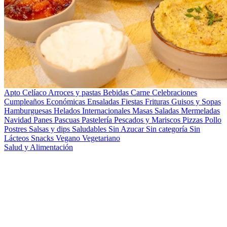
Apto Celíaco
Arroces y pastas
Bebidas
Carne
Celebraciones
Cumpleaños
Económicas
Ensaladas
Fiestas
Frituras
Guisos y Sopas
Hamburguesas
Helados
Internacionales
Masas Saladas
Mermeladas
Navidad
Panes
Pascuas
Pastelería
Pescados y Mariscos
Pizzas
Pollo
Postres
Salsas y dips
Saludables
Sin Azucar
Sin categoría
Sin
Lácteos
Snacks
Vegano
Vegetariano
Salud y Alimentación