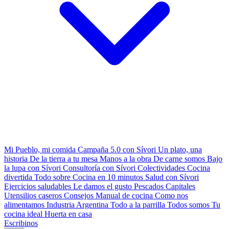
Mi Pueblo, mi comida
Campaña 5.0 con Sívori
Un plato, una
historia
De la tierra a tu mesa
Manos a la obra
De carne somos
Bajo
la lupa con Sívori
Consultoría con Sívori
Colectividades
Cocina
divertida
Todo sobre
Cocina en 10 minutos
Salud con Sívori
Ejercicios saludables
Le damos el gusto
Pescados Capitales
Utensilios caseros
Consejos
Manual de cocina
Como nos
alimentamos
Industria Argentina
Todo a la parrilla
Todos somos
Tu
cocina ideal
Huerta en casa
Escribinos