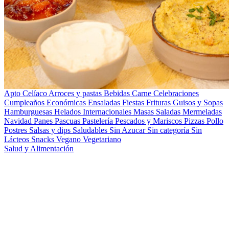
Apto Celíaco
Arroces y pastas
Bebidas
Carne
Celebraciones
Cumpleaños
Económicas
Ensaladas
Fiestas
Frituras
Guisos y Sopas
Hamburguesas
Helados
Internacionales
Masas Saladas
Mermeladas
Navidad
Panes
Pascuas
Pastelería
Pescados y Mariscos
Pizzas
Pollo
Postres
Salsas y dips
Saludables
Sin Azucar
Sin categoría
Sin
Lácteos
Snacks
Vegano
Vegetariano
Salud y Alimentación