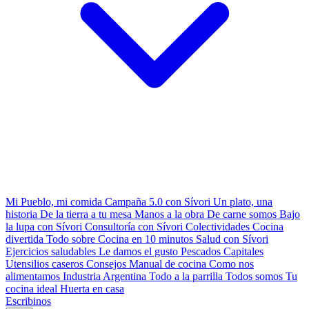
Mi Pueblo, mi comida
Campaña 5.0 con Sívori
Un plato, una
historia
De la tierra a tu mesa
Manos a la obra
De carne somos
Bajo
la lupa con Sívori
Consultoría con Sívori
Colectividades
Cocina
divertida
Todo sobre
Cocina en 10 minutos
Salud con Sívori
Ejercicios saludables
Le damos el gusto
Pescados Capitales
Utensilios caseros
Consejos
Manual de cocina
Como nos
alimentamos
Industria Argentina
Todo a la parrilla
Todos somos
Tu
cocina ideal
Huerta en casa
Escribinos