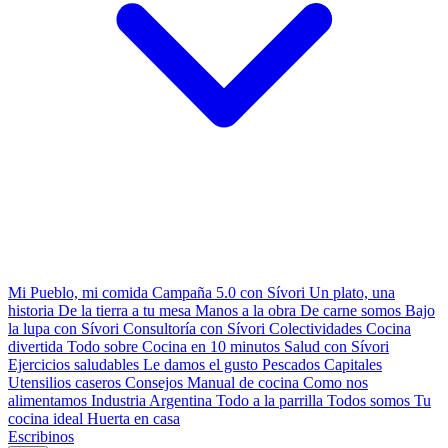
Mi Pueblo, mi comida
Campaña 5.0 con Sívori
Un plato, una
historia
De la tierra a tu mesa
Manos a la obra
De carne somos
Bajo
la lupa con Sívori
Consultoría con Sívori
Colectividades
Cocina
divertida
Todo sobre
Cocina en 10 minutos
Salud con Sívori
Ejercicios saludables
Le damos el gusto
Pescados Capitales
Utensilios caseros
Consejos
Manual de cocina
Como nos
alimentamos
Industria Argentina
Todo a la parrilla
Todos somos
Tu
cocina ideal
Huerta en casa
Escribinos