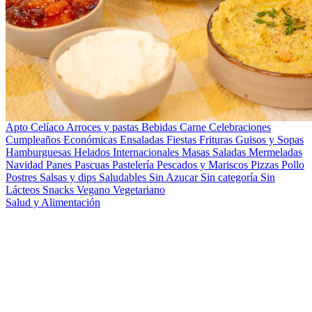
Apto Celíaco
Arroces y pastas
Bebidas
Carne
Celebraciones
Cumpleaños
Económicas
Ensaladas
Fiestas
Frituras
Guisos y Sopas
Hamburguesas
Helados
Internacionales
Masas Saladas
Mermeladas
Navidad
Panes
Pascuas
Pastelería
Pescados y Mariscos
Pizzas
Pollo
Postres
Salsas y dips
Saludables
Sin Azucar
Sin categoría
Sin
Lácteos
Snacks
Vegano
Vegetariano
Salud y Alimentación