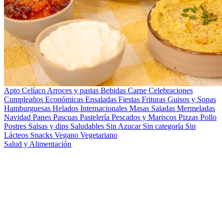
Apto Celíaco
Arroces y pastas
Bebidas
Carne
Celebraciones
Cumpleaños
Económicas
Ensaladas
Fiestas
Frituras
Guisos y Sopas
Hamburguesas
Helados
Internacionales
Masas Saladas
Mermeladas
Navidad
Panes
Pascuas
Pastelería
Pescados y Mariscos
Pizzas
Pollo
Postres
Salsas y dips
Saludables
Sin Azucar
Sin categoría
Sin
Lácteos
Snacks
Vegano
Vegetariano
Salud y Alimentación