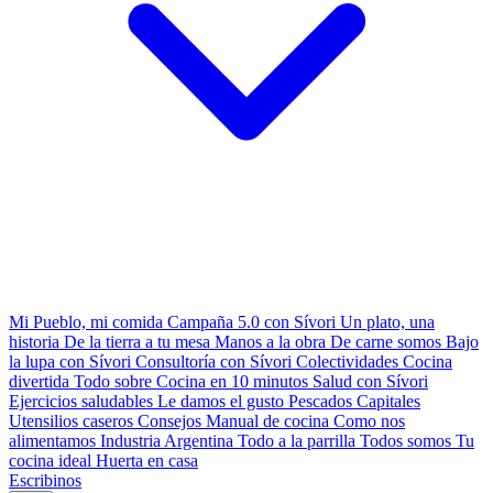
Mi Pueblo, mi comida
Campaña 5.0 con Sívori
Un plato, una
historia
De la tierra a tu mesa
Manos a la obra
De carne somos
Bajo
la lupa con Sívori
Consultoría con Sívori
Colectividades
Cocina
divertida
Todo sobre
Cocina en 10 minutos
Salud con Sívori
Ejercicios saludables
Le damos el gusto
Pescados Capitales
Utensilios caseros
Consejos
Manual de cocina
Como nos
alimentamos
Industria Argentina
Todo a la parrilla
Todos somos
Tu
cocina ideal
Huerta en casa
Escribinos