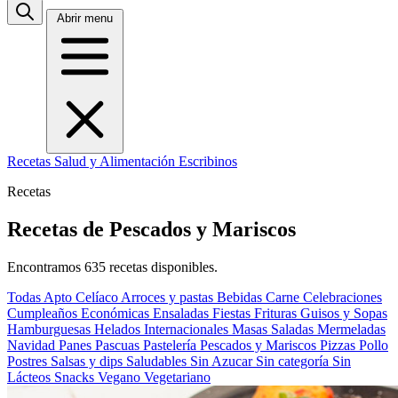
Abrir menu
Recetas
Salud y Alimentación
Escribinos
Recetas
Recetas de Pescados y Mariscos
Encontramos 635 recetas disponibles.
Todas
Apto Celíaco
Arroces y pastas
Bebidas
Carne
Celebraciones
Cumpleaños
Económicas
Ensaladas
Fiestas
Frituras
Guisos y Sopas
Hamburguesas
Helados
Internacionales
Masas Saladas
Mermeladas
Navidad
Panes
Pascuas
Pastelería
Pescados y Mariscos
Pizzas
Pollo
Postres
Salsas y dips
Saludables
Sin Azucar
Sin categoría
Sin
Lácteos
Snacks
Vegano
Vegetariano