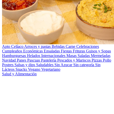
Apto Celíaco
Arroces y pastas
Bebidas
Carne
Celebraciones
Cumpleaños
Económicas
Ensaladas
Fiestas
Frituras
Guisos y Sopas
Hamburguesas
Helados
Internacionales
Masas Saladas
Mermeladas
Navidad
Panes
Pascuas
Pastelería
Pescados y Mariscos
Pizzas
Pollo
Postres
Salsas y dips
Saludables
Sin Azucar
Sin categoría
Sin
Lácteos
Snacks
Vegano
Vegetariano
Salud y Alimentación