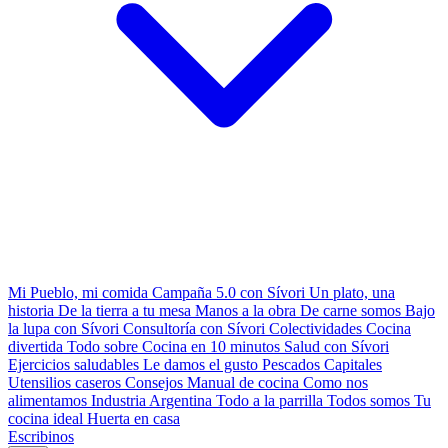
Mi Pueblo, mi comida
Campaña 5.0 con Sívori
Un plato, una
historia
De la tierra a tu mesa
Manos a la obra
De carne somos
Bajo
la lupa con Sívori
Consultoría con Sívori
Colectividades
Cocina
divertida
Todo sobre
Cocina en 10 minutos
Salud con Sívori
Ejercicios saludables
Le damos el gusto
Pescados Capitales
Utensilios caseros
Consejos
Manual de cocina
Como nos
alimentamos
Industria Argentina
Todo a la parrilla
Todos somos
Tu
cocina ideal
Huerta en casa
Escribinos