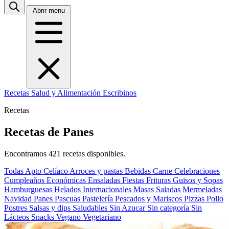
Abrir menu
Recetas
Salud y Alimentación
Escribinos
Recetas
Recetas de Panes
Encontramos 421 recetas disponibles.
Todas
Apto Celíaco
Arroces y pastas
Bebidas
Carne
Celebraciones
Cumpleaños
Económicas
Ensaladas
Fiestas
Frituras
Guisos y Sopas
Hamburguesas
Helados
Internacionales
Masas Saladas
Mermeladas
Navidad
Panes
Pascuas
Pastelería
Pescados y Mariscos
Pizzas
Pollo
Postres
Salsas y dips
Saludables
Sin Azucar
Sin categoría
Sin
Lácteos
Snacks
Vegano
Vegetariano