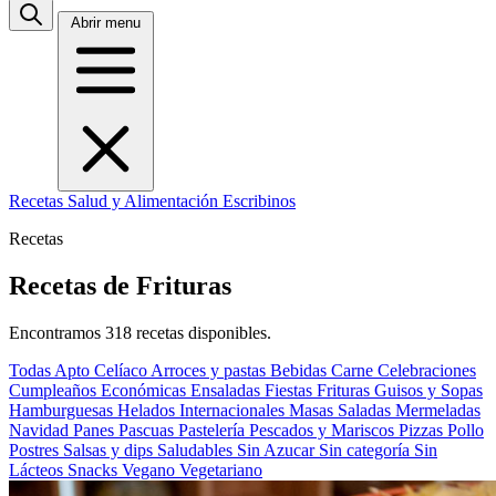
Abrir menu
Recetas
Salud y Alimentación
Escribinos
Recetas
Recetas de Frituras
Encontramos 318 recetas disponibles.
Todas
Apto Celíaco
Arroces y pastas
Bebidas
Carne
Celebraciones
Cumpleaños
Económicas
Ensaladas
Fiestas
Frituras
Guisos y Sopas
Hamburguesas
Helados
Internacionales
Masas Saladas
Mermeladas
Navidad
Panes
Pascuas
Pastelería
Pescados y Mariscos
Pizzas
Pollo
Postres
Salsas y dips
Saludables
Sin Azucar
Sin categoría
Sin
Lácteos
Snacks
Vegano
Vegetariano