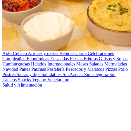
Apto Celíaco
Arroces y pastas
Bebidas
Carne
Celebraciones
Cumpleaños
Económicas
Ensaladas
Fiestas
Frituras
Guisos y Sopas
Hamburguesas
Helados
Internacionales
Masas Saladas
Mermeladas
Navidad
Panes
Pascuas
Pastelería
Pescados y Mariscos
Pizzas
Pollo
Postres
Salsas y dips
Saludables
Sin Azucar
Sin categoría
Sin
Lácteos
Snacks
Vegano
Vegetariano
Salud y Alimentación