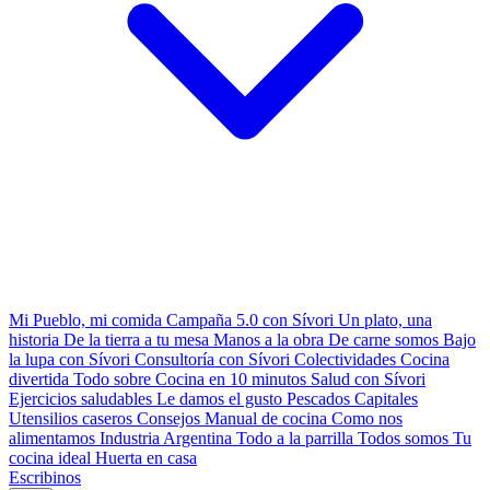
Mi Pueblo, mi comida
Campaña 5.0 con Sívori
Un plato, una
historia
De la tierra a tu mesa
Manos a la obra
De carne somos
Bajo
la lupa con Sívori
Consultoría con Sívori
Colectividades
Cocina
divertida
Todo sobre
Cocina en 10 minutos
Salud con Sívori
Ejercicios saludables
Le damos el gusto
Pescados Capitales
Utensilios caseros
Consejos
Manual de cocina
Como nos
alimentamos
Industria Argentina
Todo a la parrilla
Todos somos
Tu
cocina ideal
Huerta en casa
Escribinos