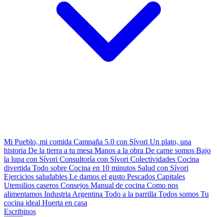
Mi Pueblo, mi comida
Campaña 5.0 con Sívori
Un plato, una
historia
De la tierra a tu mesa
Manos a la obra
De carne somos
Bajo
la lupa con Sívori
Consultoría con Sívori
Colectividades
Cocina
divertida
Todo sobre
Cocina en 10 minutos
Salud con Sívori
Ejercicios saludables
Le damos el gusto
Pescados Capitales
Utensilios caseros
Consejos
Manual de cocina
Como nos
alimentamos
Industria Argentina
Todo a la parrilla
Todos somos
Tu
cocina ideal
Huerta en casa
Escribinos