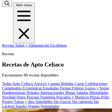
Abrir menu
Recetas
Salud y Alimentación
Escribinos
Recetas
Recetas de Apto Celíaco
Encontramos 89 recetas disponibles.
Todas
Apto Celíaco
Arroces y pastas
Bebidas
Carne
Celebraciones
Cumpleaños
Económicas
Ensaladas
Fiestas
Frituras
Guisos y Sopas
Hamburguesas
Helados
Internacionales
Masas Saladas
Mermeladas
Navidad
Panes
Pascuas
Pastelería
Pescados y Mariscos
Pizzas
Pollo
Postres
Salsas y dips
Saludables
Sin Azucar
Sin categoría
Sin
Lácteos
Snacks
Vegano
Vegetariano