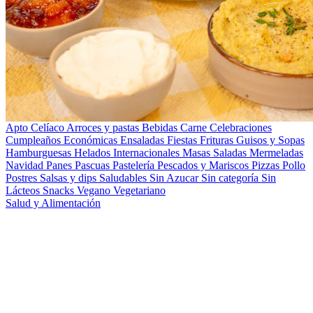
Apto Celíaco
Arroces y pastas
Bebidas
Carne
Celebraciones
Cumpleaños
Económicas
Ensaladas
Fiestas
Frituras
Guisos y Sopas
Hamburguesas
Helados
Internacionales
Masas Saladas
Mermeladas
Navidad
Panes
Pascuas
Pastelería
Pescados y Mariscos
Pizzas
Pollo
Postres
Salsas y dips
Saludables
Sin Azucar
Sin categoría
Sin
Lácteos
Snacks
Vegano
Vegetariano
Salud y Alimentación