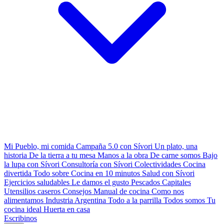
Mi Pueblo, mi comida
Campaña 5.0 con Sívori
Un plato, una
historia
De la tierra a tu mesa
Manos a la obra
De carne somos
Bajo
la lupa con Sívori
Consultoría con Sívori
Colectividades
Cocina
divertida
Todo sobre
Cocina en 10 minutos
Salud con Sívori
Ejercicios saludables
Le damos el gusto
Pescados Capitales
Utensilios caseros
Consejos
Manual de cocina
Como nos
alimentamos
Industria Argentina
Todo a la parrilla
Todos somos
Tu
cocina ideal
Huerta en casa
Escribinos