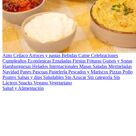
Apto Celíaco
Arroces y pastas
Bebidas
Carne
Celebraciones
Cumpleaños
Económicas
Ensaladas
Fiestas
Frituras
Guisos y Sopas
Hamburguesas
Helados
Internacionales
Masas Saladas
Mermeladas
Navidad
Panes
Pascuas
Pastelería
Pescados y Mariscos
Pizzas
Pollo
Postres
Salsas y dips
Saludables
Sin Azucar
Sin categoría
Sin
Lácteos
Snacks
Vegano
Vegetariano
Salud y Alimentación