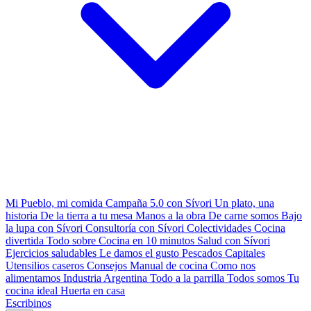
Mi Pueblo, mi comida
Campaña 5.0 con Sívori
Un plato, una
historia
De la tierra a tu mesa
Manos a la obra
De carne somos
Bajo
la lupa con Sívori
Consultoría con Sívori
Colectividades
Cocina
divertida
Todo sobre
Cocina en 10 minutos
Salud con Sívori
Ejercicios saludables
Le damos el gusto
Pescados Capitales
Utensilios caseros
Consejos
Manual de cocina
Como nos
alimentamos
Industria Argentina
Todo a la parrilla
Todos somos
Tu
cocina ideal
Huerta en casa
Escribinos