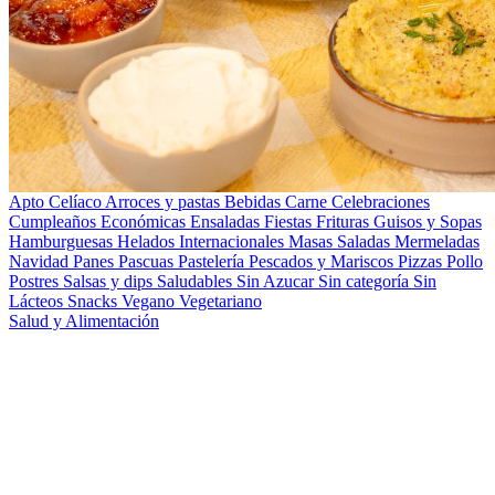
Apto Celíaco
Arroces y pastas
Bebidas
Carne
Celebraciones
Cumpleaños
Económicas
Ensaladas
Fiestas
Frituras
Guisos y Sopas
Hamburguesas
Helados
Internacionales
Masas Saladas
Mermeladas
Navidad
Panes
Pascuas
Pastelería
Pescados y Mariscos
Pizzas
Pollo
Postres
Salsas y dips
Saludables
Sin Azucar
Sin categoría
Sin
Lácteos
Snacks
Vegano
Vegetariano
Salud y Alimentación