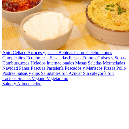
Apto Celíaco
Arroces y pastas
Bebidas
Carne
Celebraciones
Cumpleaños
Económicas
Ensaladas
Fiestas
Frituras
Guisos y Sopas
Hamburguesas
Helados
Internacionales
Masas Saladas
Mermeladas
Navidad
Panes
Pascuas
Pastelería
Pescados y Mariscos
Pizzas
Pollo
Postres
Salsas y dips
Saludables
Sin Azucar
Sin categoría
Sin
Lácteos
Snacks
Vegano
Vegetariano
Salud y Alimentación