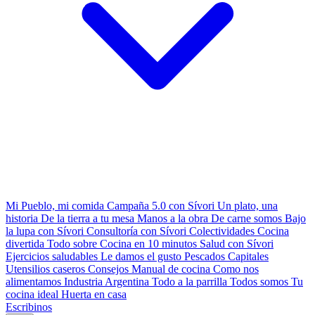
Mi Pueblo, mi comida
Campaña 5.0 con Sívori
Un plato, una
historia
De la tierra a tu mesa
Manos a la obra
De carne somos
Bajo
la lupa con Sívori
Consultoría con Sívori
Colectividades
Cocina
divertida
Todo sobre
Cocina en 10 minutos
Salud con Sívori
Ejercicios saludables
Le damos el gusto
Pescados Capitales
Utensilios caseros
Consejos
Manual de cocina
Como nos
alimentamos
Industria Argentina
Todo a la parrilla
Todos somos
Tu
cocina ideal
Huerta en casa
Escribinos