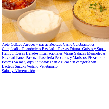
Apto Celíaco
Arroces y pastas
Bebidas
Carne
Celebraciones
Cumpleaños
Económicas
Ensaladas
Fiestas
Frituras
Guisos y Sopas
Hamburguesas
Helados
Internacionales
Masas Saladas
Mermeladas
Navidad
Panes
Pascuas
Pastelería
Pescados y Mariscos
Pizzas
Pollo
Postres
Salsas y dips
Saludables
Sin Azucar
Sin categoría
Sin
Lácteos
Snacks
Vegano
Vegetariano
Salud y Alimentación