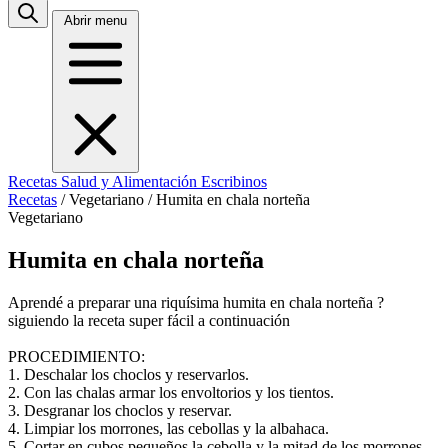
Abrir menu
Recetas
Salud y Alimentación
Escribinos
Recetas
/
Vegetariano
/
Humita en chala norteña
Vegetariano
Humita en chala norteña
Aprendé a preparar una riquísima humita en chala norteña ?
siguiendo la receta super fácil a continuación
PROCEDIMIENTO:
1. Deschalar los choclos y reservarlos.
2. Con las chalas armar los envoltorios y los tientos.
3. Desgranar los choclos y reservar.
4. Limpiar los morrones, las cebollas y la albahaca.
5. Cortar en cubos pequeños la cebolla y la mitad de los morrones.