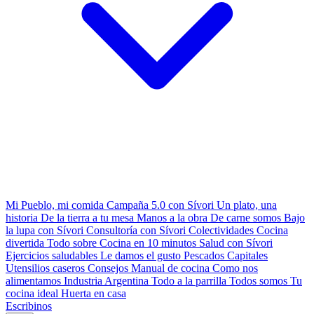
Mi Pueblo, mi comida
Campaña 5.0 con Sívori
Un plato, una
historia
De la tierra a tu mesa
Manos a la obra
De carne somos
Bajo
la lupa con Sívori
Consultoría con Sívori
Colectividades
Cocina
divertida
Todo sobre
Cocina en 10 minutos
Salud con Sívori
Ejercicios saludables
Le damos el gusto
Pescados Capitales
Utensilios caseros
Consejos
Manual de cocina
Como nos
alimentamos
Industria Argentina
Todo a la parrilla
Todos somos
Tu
cocina ideal
Huerta en casa
Escribinos