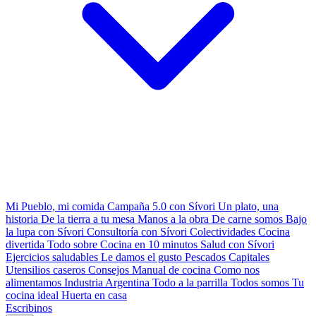
Mi Pueblo, mi comida
Campaña 5.0 con Sívori
Un plato, una
historia
De la tierra a tu mesa
Manos a la obra
De carne somos
Bajo
la lupa con Sívori
Consultoría con Sívori
Colectividades
Cocina
divertida
Todo sobre
Cocina en 10 minutos
Salud con Sívori
Ejercicios saludables
Le damos el gusto
Pescados Capitales
Utensilios caseros
Consejos
Manual de cocina
Como nos
alimentamos
Industria Argentina
Todo a la parrilla
Todos somos
Tu
cocina ideal
Huerta en casa
Escribinos