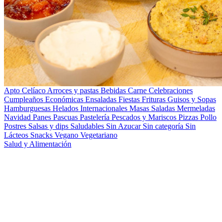
Apto Celíaco
Arroces y pastas
Bebidas
Carne
Celebraciones
Cumpleaños
Económicas
Ensaladas
Fiestas
Frituras
Guisos y Sopas
Hamburguesas
Helados
Internacionales
Masas Saladas
Mermeladas
Navidad
Panes
Pascuas
Pastelería
Pescados y Mariscos
Pizzas
Pollo
Postres
Salsas y dips
Saludables
Sin Azucar
Sin categoría
Sin
Lácteos
Snacks
Vegano
Vegetariano
Salud y Alimentación