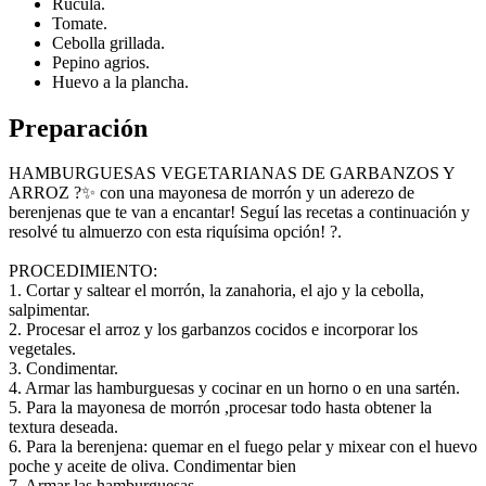
Rúcula.
Tomate.
Cebolla grillada.
Pepino agrios.
Huevo a la plancha.
Preparación
HAMBURGUESAS VEGETARIANAS DE GARBANZOS Y
ARROZ ?✨ con una mayonesa de morrón y un aderezo de
berenjenas que te van a encantar! Seguí las recetas a continuación y
resolvé tu almuerzo con esta riquísima opción! ?.
PROCEDIMIENTO:
1. Cortar y saltear el morrón, la zanahoria, el ajo y la cebolla,
salpimentar.
2. Procesar el arroz y los garbanzos cocidos e incorporar los
vegetales.
3. Condimentar.
4. Armar las hamburguesas y cocinar en un horno o en una sartén.
5. Para la mayonesa de morrón ,procesar todo hasta obtener la
textura deseada.
6. Para la berenjena: quemar en el fuego pelar y mixear con el huevo
poche y aceite de oliva. Condimentar bien
7. Armar las hamburguesas.