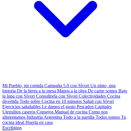
Mi Pueblo, mi comida
Campaña 5.0 con Sívori
Un plato, una
historia
De la tierra a tu mesa
Manos a la obra
De carne somos
Bajo
la lupa con Sívori
Consultoría con Sívori
Colectividades
Cocina
divertida
Todo sobre
Cocina en 10 minutos
Salud con Sívori
Ejercicios saludables
Le damos el gusto
Pescados Capitales
Utensilios caseros
Consejos
Manual de cocina
Como nos
alimentamos
Industria Argentina
Todo a la parrilla
Todos somos
Tu
cocina ideal
Huerta en casa
Escribinos