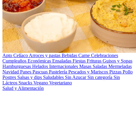
Apto Celíaco
Arroces y pastas
Bebidas
Carne
Celebraciones
Cumpleaños
Económicas
Ensaladas
Fiestas
Frituras
Guisos y Sopas
Hamburguesas
Helados
Internacionales
Masas Saladas
Mermeladas
Navidad
Panes
Pascuas
Pastelería
Pescados y Mariscos
Pizzas
Pollo
Postres
Salsas y dips
Saludables
Sin Azucar
Sin categoría
Sin
Lácteos
Snacks
Vegano
Vegetariano
Salud y Alimentación