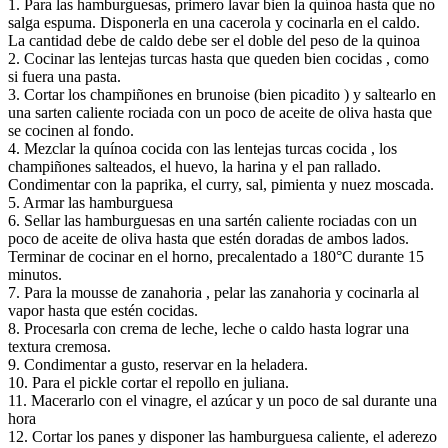
1. Para las hamburguesas, primero lavar bien la quínoa hasta que no
salga espuma. Disponerla en una cacerola y cocinarla en el caldo.
La cantidad debe de caldo debe ser el doble del peso de la quinoa
2. Cocinar las lentejas turcas hasta que queden bien cocidas , como
si fuera una pasta.
3. Cortar los champiñones en brunoise (bien picadito ) y saltearlo en
una sarten caliente rociada con un poco de aceite de oliva hasta que
se cocinen al fondo.
4. Mezclar la quínoa cocida con las lentejas turcas cocida , los
champiñones salteados, el huevo, la harina y el pan rallado.
Condimentar con la paprika, el curry, sal, pimienta y nuez moscada.
5. Armar las hamburguesa
6. Sellar las hamburguesas en una sartén caliente rociadas con un
poco de aceite de oliva hasta que estén doradas de ambos lados.
Terminar de cocinar en el horno, precalentado a 180°C durante 15
minutos.
7. Para la mousse de zanahoria , pelar las zanahoria y cocinarla al
vapor hasta que estén cocidas.
8. Procesarla con crema de leche, leche o caldo hasta lograr una
textura cremosa.
9. Condimentar a gusto, reservar en la heladera.
10. Para el pickle cortar el repollo en juliana.
11. Macerarlo con el vinagre, el azúcar y un poco de sal durante una
hora
12. Cortar los panes y disponer las hamburguesa caliente, el aderezo