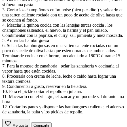
si fuera una pasta.
3. Cortar los champiñones en brunoise (bien picadito ) y saltearlo en
una sarten caliente rociada con un poco de aceite de oliva hasta que
se cocinen al fondo.
4. Mezclar la quínoa cocida con las lentejas turcas cocida , los
champiñones salteados, el huevo, la harina y el pan rallado.
Condimentar con la paprika, el curry, sal, pimienta y nuez moscada.
5. Armar las hamburguesa
6. Sellar las hamburguesas en una sartén caliente rociadas con un
poco de aceite de oliva hasta que estén doradas de ambos lados.
Terminar de cocinar en el horno, precalentado a 180°C durante 15
minutos.
7. Para la mousse de zanahoria , pelar las zanahoria y cocinarla al
vapor hasta que estén cocidas.
8. Procesarla con crema de leche, leche o caldo hasta lograr una
textura cremosa.
9. Condimentar a gusto, reservar en la heladera.
10. Para el pickle cortar el repollo en juliana.
11. Macerarlo con el vinagre, el azúcar y un poco de sal durante una
hora
12. Cortar los panes y disponer las hamburguesa caliente, el aderezo
de zanahoria, la palta y los pickles de repollo.
Me gusta
Compartir