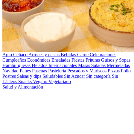
Apto Celíaco
Arroces y pastas
Bebidas
Carne
Celebraciones
Cumpleaños
Económicas
Ensaladas
Fiestas
Frituras
Guisos y Sopas
Hamburguesas
Helados
Internacionales
Masas Saladas
Mermeladas
Navidad
Panes
Pascuas
Pastelería
Pescados y Mariscos
Pizzas
Pollo
Postres
Salsas y dips
Saludables
Sin Azucar
Sin categoría
Sin
Lácteos
Snacks
Vegano
Vegetariano
Salud y Alimentación