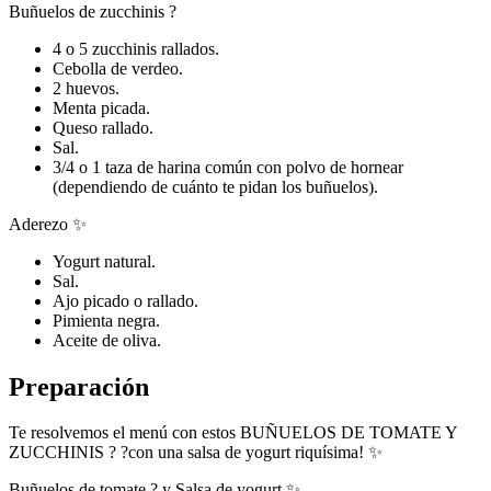
Buñuelos de zucchinis ?
4 o 5 zucchinis rallados.
Cebolla de verdeo.
2 huevos.
Menta picada.
Queso rallado.
Sal.
3/4 o 1 taza de harina común con polvo de hornear
(dependiendo de cuánto te pidan los buñuelos).
Aderezo ✨
Yogurt natural.
Sal.
Ajo picado o rallado.
Pimienta negra.
Aceite de oliva.
Preparación
Te resolvemos el menú con estos BUÑUELOS DE TOMATE Y
ZUCCHINIS ? ?con una salsa de yogurt riquísima! ✨
Buñuelos de tomate ? y Salsa de yogurt ✨