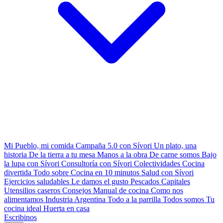
Mi Pueblo, mi comida
Campaña 5.0 con Sívori
Un plato, una
historia
De la tierra a tu mesa
Manos a la obra
De carne somos
Bajo
la lupa con Sívori
Consultoría con Sívori
Colectividades
Cocina
divertida
Todo sobre
Cocina en 10 minutos
Salud con Sívori
Ejercicios saludables
Le damos el gusto
Pescados Capitales
Utensilios caseros
Consejos
Manual de cocina
Como nos
alimentamos
Industria Argentina
Todo a la parrilla
Todos somos
Tu
cocina ideal
Huerta en casa
Escribinos