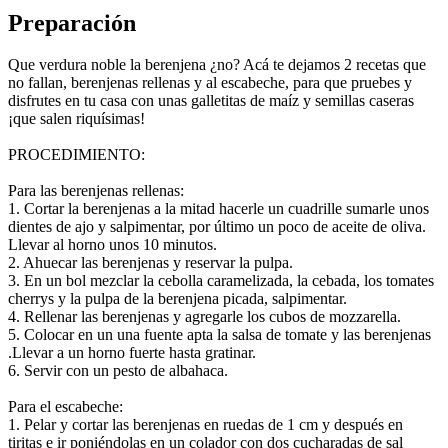
Preparación
Que verdura noble la berenjena ¿no? Acá te dejamos 2 recetas que
no fallan, berenjenas rellenas y al escabeche, para que pruebes y
disfrutes en tu casa con unas galletitas de maíz y semillas caseras
¡que salen riquísimas!
PROCEDIMIENTO:
Para las berenjenas rellenas:
1. Cortar la berenjenas a la mitad hacerle un cuadrille sumarle unos
dientes de ajo y salpimentar, por último un poco de aceite de oliva.
Llevar al horno unos 10 minutos.
2. Ahuecar las berenjenas y reservar la pulpa.
3. En un bol mezclar la cebolla caramelizada, la cebada, los tomates
cherrys y la pulpa de la berenjena picada, salpimentar.
4. Rellenar las berenjenas y agregarle los cubos de mozzarella.
5. Colocar en un una fuente apta la salsa de tomate y las berenjenas
.Llevar a un horno fuerte hasta gratinar.
6. Servir con un pesto de albahaca.
Para el escabeche:
1. Pelar y cortar las berenjenas en ruedas de 1 cm y después en
tiritas e ir poniéndolas en un colador con dos cucharadas de sal