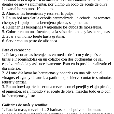
dientes de ajo y salpimentar, por último un poco de aceite de oliva.
Llevar al horno unos 10 minutos.
2. Ahuecar las berenjenas y reservar la pulpa.
3. En un bol mezclar la cebolla caramelizada, la cebada, los tomates
cherrys y la pulpa de la berenjena picada, salpimentar.
4. Rellenar las berenjenas y agregarle los cubos de mozzarella.
5. Colocar en un una fuente apta la salsa de tomate y las berenjenas
.Llevar a un horno fuerte hasta gratinar.
6. Servir con un pesto de albahaca.
Para el escabeche:
1. Pelar y cortar las berenjenas en ruedas de 1 cm y después en
tiritas e ir poniéndolas en un colador con dos cucharadas de sal
espolvoreándola y así sucesivamente. Esto en lo posible realizarlo el
día anterior.
2. Al otro día lavar las berenjenas y ponerlas en una olla con el
vinagre, el agua y el laurel, a partir de que hierve contar tres minutos
retirar y enfriar.
3. En un bowl aparte hacer una mezcla con el perejil y el ajo picado,
el pimentón, el ají molido y el aceite de oliva, mezclar todo esto con
las berenjenas y listo.
Galletitas de maíz y semillas:
1. Para la masa, mezclar las 2 harinas con el polvo de hornear.