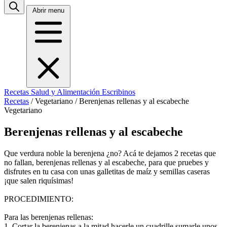
Abrir menu
Recetas
Salud y Alimentación
Escribinos
Recetas
/
Vegetariano
/
Berenjenas rellenas y al escabeche
Vegetariano
Berenjenas rellenas y al escabeche
Que verdura noble la berenjena ¿no? Acá te dejamos 2 recetas que
no fallan, berenjenas rellenas y al escabeche, para que pruebes y
disfrutes en tu casa con unas galletitas de maíz y semillas caseras
¡que salen riquísimas!
PROCEDIMIENTO:
Para las berenjenas rellenas:
1. Cortar la berenjenas a la mitad hacerle un cuadrille sumarle unos