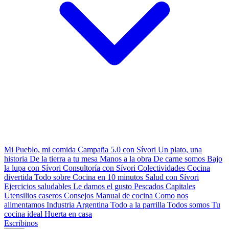
Mi Pueblo, mi comida
Campaña 5.0 con Sívori
Un plato, una
historia
De la tierra a tu mesa
Manos a la obra
De carne somos
Bajo
la lupa con Sívori
Consultoría con Sívori
Colectividades
Cocina
divertida
Todo sobre
Cocina en 10 minutos
Salud con Sívori
Ejercicios saludables
Le damos el gusto
Pescados Capitales
Utensilios caseros
Consejos
Manual de cocina
Como nos
alimentamos
Industria Argentina
Todo a la parrilla
Todos somos
Tu
cocina ideal
Huerta en casa
Escribinos