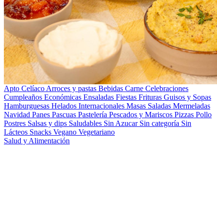
Apto Celíaco
Arroces y pastas
Bebidas
Carne
Celebraciones
Cumpleaños
Económicas
Ensaladas
Fiestas
Frituras
Guisos y Sopas
Hamburguesas
Helados
Internacionales
Masas Saladas
Mermeladas
Navidad
Panes
Pascuas
Pastelería
Pescados y Mariscos
Pizzas
Pollo
Postres
Salsas y dips
Saludables
Sin Azucar
Sin categoría
Sin
Lácteos
Snacks
Vegano
Vegetariano
Salud y Alimentación