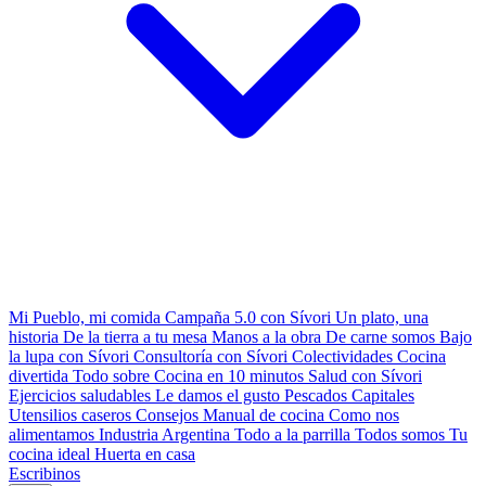
Mi Pueblo, mi comida
Campaña 5.0 con Sívori
Un plato, una
historia
De la tierra a tu mesa
Manos a la obra
De carne somos
Bajo
la lupa con Sívori
Consultoría con Sívori
Colectividades
Cocina
divertida
Todo sobre
Cocina en 10 minutos
Salud con Sívori
Ejercicios saludables
Le damos el gusto
Pescados Capitales
Utensilios caseros
Consejos
Manual de cocina
Como nos
alimentamos
Industria Argentina
Todo a la parrilla
Todos somos
Tu
cocina ideal
Huerta en casa
Escribinos