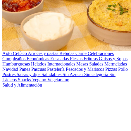
Apto Celíaco
Arroces y pastas
Bebidas
Carne
Celebraciones
Cumpleaños
Económicas
Ensaladas
Fiestas
Frituras
Guisos y Sopas
Hamburguesas
Helados
Internacionales
Masas Saladas
Mermeladas
Navidad
Panes
Pascuas
Pastelería
Pescados y Mariscos
Pizzas
Pollo
Postres
Salsas y dips
Saludables
Sin Azucar
Sin categoría
Sin
Lácteos
Snacks
Vegano
Vegetariano
Salud y Alimentación