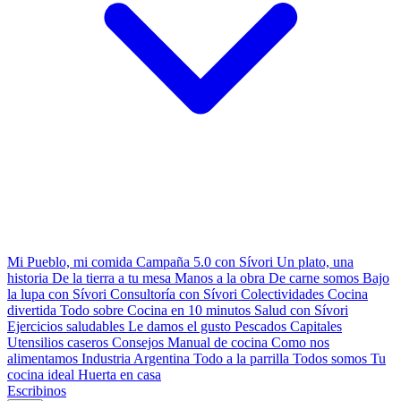
Mi Pueblo, mi comida
Campaña 5.0 con Sívori
Un plato, una
historia
De la tierra a tu mesa
Manos a la obra
De carne somos
Bajo
la lupa con Sívori
Consultoría con Sívori
Colectividades
Cocina
divertida
Todo sobre
Cocina en 10 minutos
Salud con Sívori
Ejercicios saludables
Le damos el gusto
Pescados Capitales
Utensilios caseros
Consejos
Manual de cocina
Como nos
alimentamos
Industria Argentina
Todo a la parrilla
Todos somos
Tu
cocina ideal
Huerta en casa
Escribinos