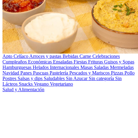
Apto Celíaco
Arroces y pastas
Bebidas
Carne
Celebraciones
Cumpleaños
Económicas
Ensaladas
Fiestas
Frituras
Guisos y Sopas
Hamburguesas
Helados
Internacionales
Masas Saladas
Mermeladas
Navidad
Panes
Pascuas
Pastelería
Pescados y Mariscos
Pizzas
Pollo
Postres
Salsas y dips
Saludables
Sin Azucar
Sin categoría
Sin
Lácteos
Snacks
Vegano
Vegetariano
Salud y Alimentación