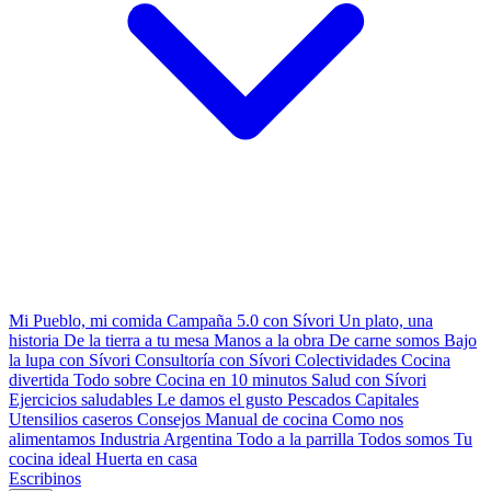
Mi Pueblo, mi comida
Campaña 5.0 con Sívori
Un plato, una
historia
De la tierra a tu mesa
Manos a la obra
De carne somos
Bajo
la lupa con Sívori
Consultoría con Sívori
Colectividades
Cocina
divertida
Todo sobre
Cocina en 10 minutos
Salud con Sívori
Ejercicios saludables
Le damos el gusto
Pescados Capitales
Utensilios caseros
Consejos
Manual de cocina
Como nos
alimentamos
Industria Argentina
Todo a la parrilla
Todos somos
Tu
cocina ideal
Huerta en casa
Escribinos