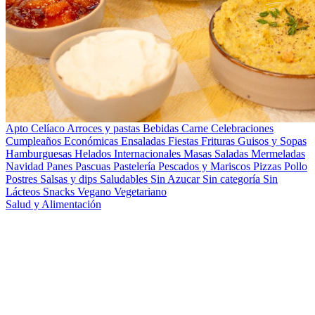
Apto Celíaco
Arroces y pastas
Bebidas
Carne
Celebraciones
Cumpleaños
Económicas
Ensaladas
Fiestas
Frituras
Guisos y Sopas
Hamburguesas
Helados
Internacionales
Masas Saladas
Mermeladas
Navidad
Panes
Pascuas
Pastelería
Pescados y Mariscos
Pizzas
Pollo
Postres
Salsas y dips
Saludables
Sin Azucar
Sin categoría
Sin
Lácteos
Snacks
Vegano
Vegetariano
Salud y Alimentación