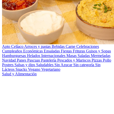
Apto Celíaco
Arroces y pastas
Bebidas
Carne
Celebraciones
Cumpleaños
Económicas
Ensaladas
Fiestas
Frituras
Guisos y Sopas
Hamburguesas
Helados
Internacionales
Masas Saladas
Mermeladas
Navidad
Panes
Pascuas
Pastelería
Pescados y Mariscos
Pizzas
Pollo
Postres
Salsas y dips
Saludables
Sin Azucar
Sin categoría
Sin
Lácteos
Snacks
Vegano
Vegetariano
Salud y Alimentación