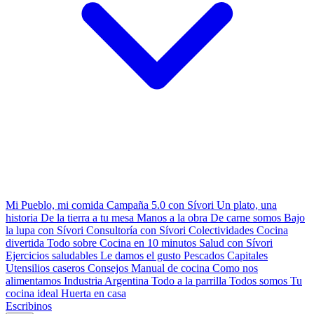
Mi Pueblo, mi comida
Campaña 5.0 con Sívori
Un plato, una
historia
De la tierra a tu mesa
Manos a la obra
De carne somos
Bajo
la lupa con Sívori
Consultoría con Sívori
Colectividades
Cocina
divertida
Todo sobre
Cocina en 10 minutos
Salud con Sívori
Ejercicios saludables
Le damos el gusto
Pescados Capitales
Utensilios caseros
Consejos
Manual de cocina
Como nos
alimentamos
Industria Argentina
Todo a la parrilla
Todos somos
Tu
cocina ideal
Huerta en casa
Escribinos