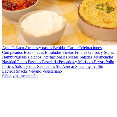
Apto Celíaco
Arroces y pastas
Bebidas
Carne
Celebraciones
Cumpleaños
Económicas
Ensaladas
Fiestas
Frituras
Guisos y Sopas
Hamburguesas
Helados
Internacionales
Masas Saladas
Mermeladas
Navidad
Panes
Pascuas
Pastelería
Pescados y Mariscos
Pizzas
Pollo
Postres
Salsas y dips
Saludables
Sin Azucar
Sin categoría
Sin
Lácteos
Snacks
Vegano
Vegetariano
Salud y Alimentación