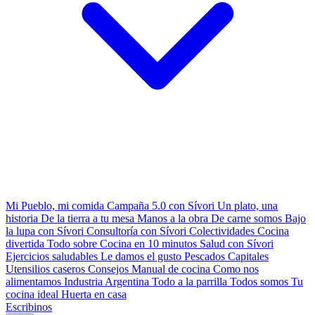
Mi Pueblo, mi comida
Campaña 5.0 con Sívori
Un plato, una
historia
De la tierra a tu mesa
Manos a la obra
De carne somos
Bajo
la lupa con Sívori
Consultoría con Sívori
Colectividades
Cocina
divertida
Todo sobre
Cocina en 10 minutos
Salud con Sívori
Ejercicios saludables
Le damos el gusto
Pescados Capitales
Utensilios caseros
Consejos
Manual de cocina
Como nos
alimentamos
Industria Argentina
Todo a la parrilla
Todos somos
Tu
cocina ideal
Huerta en casa
Escribinos