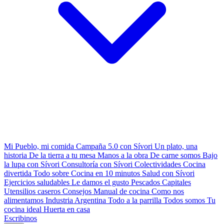
Mi Pueblo, mi comida
Campaña 5.0 con Sívori
Un plato, una
historia
De la tierra a tu mesa
Manos a la obra
De carne somos
Bajo
la lupa con Sívori
Consultoría con Sívori
Colectividades
Cocina
divertida
Todo sobre
Cocina en 10 minutos
Salud con Sívori
Ejercicios saludables
Le damos el gusto
Pescados Capitales
Utensilios caseros
Consejos
Manual de cocina
Como nos
alimentamos
Industria Argentina
Todo a la parrilla
Todos somos
Tu
cocina ideal
Huerta en casa
Escribinos