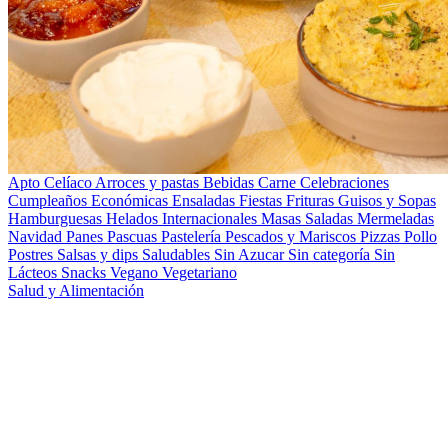
Apto Celíaco
Arroces y pastas
Bebidas
Carne
Celebraciones
Cumpleaños
Económicas
Ensaladas
Fiestas
Frituras
Guisos y Sopas
Hamburguesas
Helados
Internacionales
Masas Saladas
Mermeladas
Navidad
Panes
Pascuas
Pastelería
Pescados y Mariscos
Pizzas
Pollo
Postres
Salsas y dips
Saludables
Sin Azucar
Sin categoría
Sin
Lácteos
Snacks
Vegano
Vegetariano
Salud y Alimentación