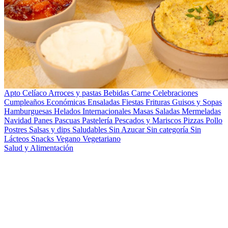
Apto Celíaco
Arroces y pastas
Bebidas
Carne
Celebraciones
Cumpleaños
Económicas
Ensaladas
Fiestas
Frituras
Guisos y Sopas
Hamburguesas
Helados
Internacionales
Masas Saladas
Mermeladas
Navidad
Panes
Pascuas
Pastelería
Pescados y Mariscos
Pizzas
Pollo
Postres
Salsas y dips
Saludables
Sin Azucar
Sin categoría
Sin
Lácteos
Snacks
Vegano
Vegetariano
Salud y Alimentación