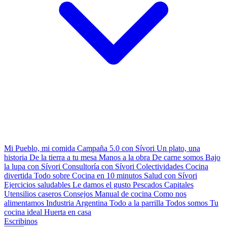
Mi Pueblo, mi comida
Campaña 5.0 con Sívori
Un plato, una
historia
De la tierra a tu mesa
Manos a la obra
De carne somos
Bajo
la lupa con Sívori
Consultoría con Sívori
Colectividades
Cocina
divertida
Todo sobre
Cocina en 10 minutos
Salud con Sívori
Ejercicios saludables
Le damos el gusto
Pescados Capitales
Utensilios caseros
Consejos
Manual de cocina
Como nos
alimentamos
Industria Argentina
Todo a la parrilla
Todos somos
Tu
cocina ideal
Huerta en casa
Escribinos