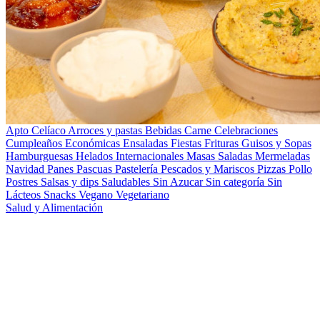
Apto Celíaco
Arroces y pastas
Bebidas
Carne
Celebraciones
Cumpleaños
Económicas
Ensaladas
Fiestas
Frituras
Guisos y Sopas
Hamburguesas
Helados
Internacionales
Masas Saladas
Mermeladas
Navidad
Panes
Pascuas
Pastelería
Pescados y Mariscos
Pizzas
Pollo
Postres
Salsas y dips
Saludables
Sin Azucar
Sin categoría
Sin
Lácteos
Snacks
Vegano
Vegetariano
Salud y Alimentación