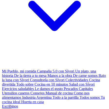
Mi Pueblo, mi comida
Campaña 5.0 con Sívori
Un plato, una
historia
De la tierra a tu mesa
Manos a la obra
De carne somos
Bajo
la lupa con Sívori
Consultoría con Sívori
Colectividades
Cocina
divertida
Todo sobre
Cocina en 10 minutos
Salud con Sívori
Ejercicios saludables
Le damos el gusto
Pescados Capitales
Utensilios caseros
Consejos
Manual de cocina
Como nos
alimentamos
Industria Argentina
Todo a la parrilla
Todos somos
Tu
cocina ideal
Huerta en casa
Escribinos