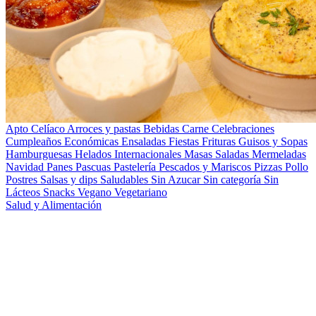
Apto Celíaco
Arroces y pastas
Bebidas
Carne
Celebraciones
Cumpleaños
Económicas
Ensaladas
Fiestas
Frituras
Guisos y Sopas
Hamburguesas
Helados
Internacionales
Masas Saladas
Mermeladas
Navidad
Panes
Pascuas
Pastelería
Pescados y Mariscos
Pizzas
Pollo
Postres
Salsas y dips
Saludables
Sin Azucar
Sin categoría
Sin
Lácteos
Snacks
Vegano
Vegetariano
Salud y Alimentación