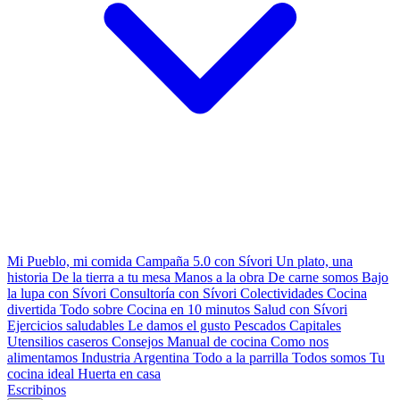
Mi Pueblo, mi comida
Campaña 5.0 con Sívori
Un plato, una
historia
De la tierra a tu mesa
Manos a la obra
De carne somos
Bajo
la lupa con Sívori
Consultoría con Sívori
Colectividades
Cocina
divertida
Todo sobre
Cocina en 10 minutos
Salud con Sívori
Ejercicios saludables
Le damos el gusto
Pescados Capitales
Utensilios caseros
Consejos
Manual de cocina
Como nos
alimentamos
Industria Argentina
Todo a la parrilla
Todos somos
Tu
cocina ideal
Huerta en casa
Escribinos