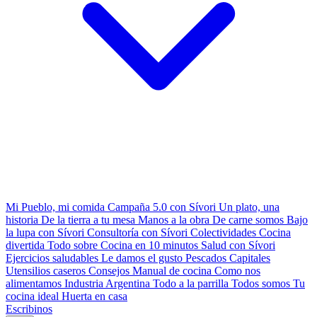
Mi Pueblo, mi comida
Campaña 5.0 con Sívori
Un plato, una
historia
De la tierra a tu mesa
Manos a la obra
De carne somos
Bajo
la lupa con Sívori
Consultoría con Sívori
Colectividades
Cocina
divertida
Todo sobre
Cocina en 10 minutos
Salud con Sívori
Ejercicios saludables
Le damos el gusto
Pescados Capitales
Utensilios caseros
Consejos
Manual de cocina
Como nos
alimentamos
Industria Argentina
Todo a la parrilla
Todos somos
Tu
cocina ideal
Huerta en casa
Escribinos