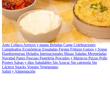
Apto Celíaco
Arroces y pastas
Bebidas
Carne
Celebraciones
Cumpleaños
Económicas
Ensaladas
Fiestas
Frituras
Guisos y Sopas
Hamburguesas
Helados
Internacionales
Masas Saladas
Mermeladas
Navidad
Panes
Pascuas
Pastelería
Pescados y Mariscos
Pizzas
Pollo
Postres
Salsas y dips
Saludables
Sin Azucar
Sin categoría
Sin
Lácteos
Snacks
Vegano
Vegetariano
Salud y Alimentación