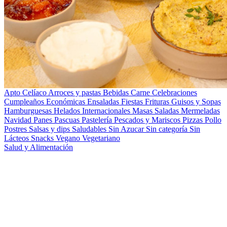
Apto Celíaco
Arroces y pastas
Bebidas
Carne
Celebraciones
Cumpleaños
Económicas
Ensaladas
Fiestas
Frituras
Guisos y Sopas
Hamburguesas
Helados
Internacionales
Masas Saladas
Mermeladas
Navidad
Panes
Pascuas
Pastelería
Pescados y Mariscos
Pizzas
Pollo
Postres
Salsas y dips
Saludables
Sin Azucar
Sin categoría
Sin
Lácteos
Snacks
Vegano
Vegetariano
Salud y Alimentación