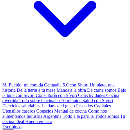
Mi Pueblo, mi comida
Campaña 5.0 con Sívori
Un plato, una
historia
De la tierra a tu mesa
Manos a la obra
De carne somos
Bajo
la lupa con Sívori
Consultoría con Sívori
Colectividades
Cocina
divertida
Todo sobre
Cocina en 10 minutos
Salud con Sívori
Ejercicios saludables
Le damos el gusto
Pescados Capitales
Utensilios caseros
Consejos
Manual de cocina
Como nos
alimentamos
Industria Argentina
Todo a la parrilla
Todos somos
Tu
cocina ideal
Huerta en casa
Escribinos