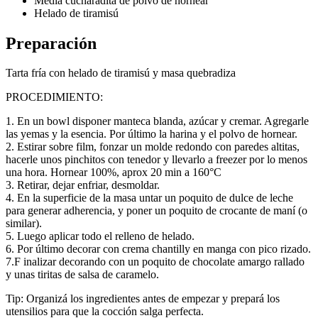
Media cucharadita de polvo de hornear
Helado de tiramisú
Preparación
Tarta fría con helado de tiramisú y masa quebradiza
PROCEDIMIENTO:
1. En un bowl disponer manteca blanda, azúcar y cremar. Agregarle
las yemas y la esencia. Por último la harina y el polvo de hornear.
2. Estirar sobre film, fonzar un molde redondo con paredes altitas,
hacerle unos pinchitos con tenedor y llevarlo a freezer por lo menos
una hora. Hornear 100%, aprox 20 min a 160°C
3. Retirar, dejar enfriar, desmoldar.
4. En la superficie de la masa untar un poquito de dulce de leche
para generar adherencia, y poner un poquito de crocante de maní (o
similar).
5. Luego aplicar todo el relleno de helado.
6. Por último decorar con crema chantilly en manga con pico rizado.
7.F inalizar decorando con un poquito de chocolate amargo rallado
y unas tiritas de salsa de caramelo.
Tip: Organizá los ingredientes antes de empezar y prepará los
utensilios para que la cocción salga perfecta.