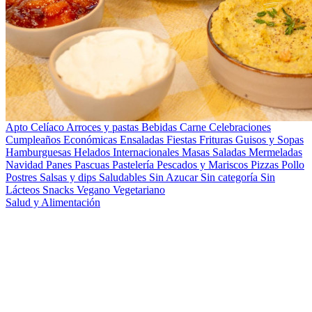
Apto Celíaco
Arroces y pastas
Bebidas
Carne
Celebraciones
Cumpleaños
Económicas
Ensaladas
Fiestas
Frituras
Guisos y Sopas
Hamburguesas
Helados
Internacionales
Masas Saladas
Mermeladas
Navidad
Panes
Pascuas
Pastelería
Pescados y Mariscos
Pizzas
Pollo
Postres
Salsas y dips
Saludables
Sin Azucar
Sin categoría
Sin
Lácteos
Snacks
Vegano
Vegetariano
Salud y Alimentación