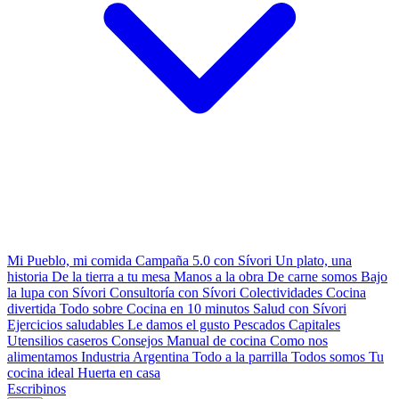
Mi Pueblo, mi comida
Campaña 5.0 con Sívori
Un plato, una
historia
De la tierra a tu mesa
Manos a la obra
De carne somos
Bajo
la lupa con Sívori
Consultoría con Sívori
Colectividades
Cocina
divertida
Todo sobre
Cocina en 10 minutos
Salud con Sívori
Ejercicios saludables
Le damos el gusto
Pescados Capitales
Utensilios caseros
Consejos
Manual de cocina
Como nos
alimentamos
Industria Argentina
Todo a la parrilla
Todos somos
Tu
cocina ideal
Huerta en casa
Escribinos